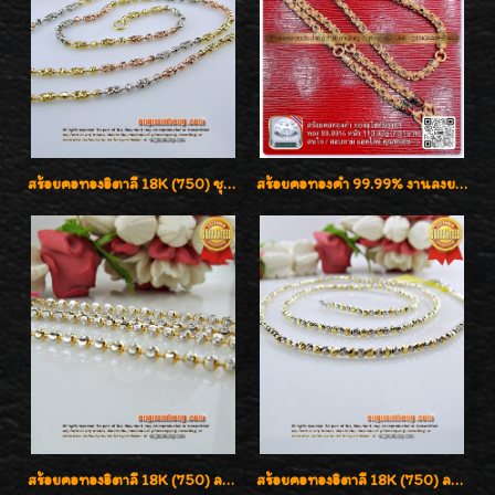
สร้อยคอทองอิตาลี 18K (750) ชุบ 3 สี แกะลายสวยรุ่นใหม่ ลายละเอียดเงาวิบวับค่ะ
สร้อยคอทองคำ 99.99% งานลงยาสุโขทัยแท้ งานช่างทองโบราณ หรูหรา น่าสะสมค่ะ
สร้อยคอทองอิตาลี 18K (750) ลายยินตันแกะมูนคัดสวย ลายนี้เงามากๆค่ะ ใส่ทนแข็งแรง
สร้อยคอทองอิตาลี 18K (750) ลายสวยตัดเหลี่ยมคมชัด ใส่สวยน่ารักค่ะ