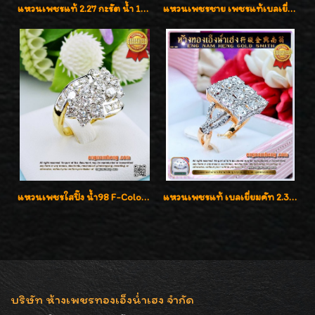
แหวนเพชรแท้ 2.27 กะรัต น้ำ 100% เบลเยี่ยมคัท ลวดลายดอกกุหลาบหรู
แหวนเพชรชาย เพชรแท้เบลเยี่ยมคัท น้ำ100% D-Color/VVS 2.46 กะรัต
แหวนเพชรใสปิ๊ง น้ำ98 F-Color/VVS1 น้ำหนักเพชรรวม 2.56 กะรัต ใส่เต็มนิ้วเพชรเป็นน้ำเป็นเนื้อสวยมากๆค่ะ
แหวนเพชรแท้ เบลเยี่ยมคัท 2.39 กะรัต น้ำ 98 F-Color/VVS ดีไซน์หน้ากว้างหรูเต็มนิ้ว
บริษัท ห้างเพชรทองเอ็งน่ำเฮง จำกัด