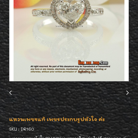
แหวนเพชรแท้ เพชรประกบรูปหัวใจ ค่ะ
SKU : DR160