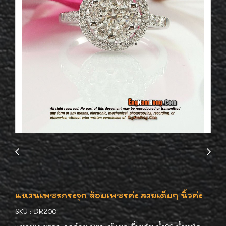
แหวนเพชรกระจุก ล้อมเพชรค่ะ สวยเต็มๆ นิ้วค่ะ
SKU : DR200