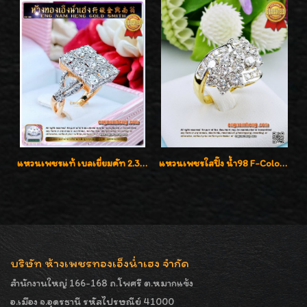
แหวนเพชรแท้ เบลเยี่ยมคัท 2.39 กะรัต น้ำ 98 F-Color/VVS ดีไซน์หน้ากว้างหรูเต็มนิ้ว
แหวนเพชรใสปิ๊ง น้ำ98 F-Color/VVS1 น้ำหนักเพชรรวม 2.56 กะรัต ใส่เต็มนิ้วเพชรเป็นน้ำเป็นเนื้อสวยมากๆค่ะ
บริษัท ห้างเพชรทองเอ็งน่ำเฮง จำกัด
สำนักงานใหญ่ 166-168 ถ.โพศรี ต.หมากแข้ง
อ.เมือง จ.อุดรธานี รหัสไปรษณีย์ 41000