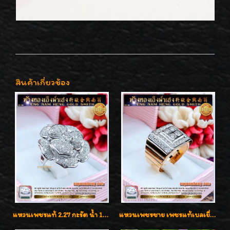
สินค้าเกี่ยวข้อง
แหวนเพชรแท้ 2.27 กะรัต น้ำ 100% เบลเยี่ยมคัท ลวดลายดอกกุหลาบหรู
แหวนเพชรชาย เพชรแท้เบลเยี่ยมคัท น้ำ100% D-Color/VVS 2.46 กะรัต