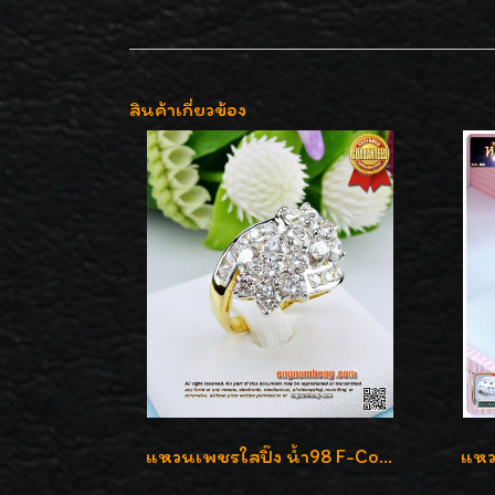
สินค้าเกี่ยวข้อง
แหวนเพชรใสปิ๊ง น้ำ98 F-Color/VVS1 น้ำหนักเพชรรวม 2.56 กะรัต ใส่เต็มนิ้วเพชรเป็นน้ำเป็นเนื้อสวยมากๆค่ะ