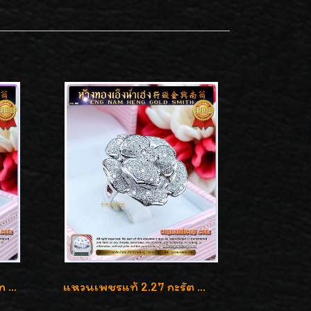
แหวนเพชรแท้ เบลเยี่ยมคัท 2.39 กะรัต น้ำ 98 F-Color/VVS ดีไซน์หน้ากว้างหรูเต็มนิ้ว
แหวนเพชรแท้ 2.27 กะรัต น้ำ 100% เบลเยี่ยมคัท ลวดลายดอกกุหลาบหรู