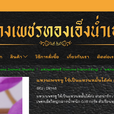
ก
สินค้า
วิธีการสั่งซื้อ
เกี่ยวกับเรา
ติดต่อเร
nuine Diamond Jewelry)
แหวนเพชรแท้ (Genuine Diamond Ring)
แหวนเ
แหวนเพชรชู ใช้เป็นแหวนหมั้นได้ค่ะ 
SKU : DR148
แหวเนพชรชู ใช้เป็นแหวนหมั้นได้ค่ะ สวยน่ารัก 
เพชรเม็ดใหญ่กลางน้ำหนัก 0.18 กะรัต ตัวเรือน