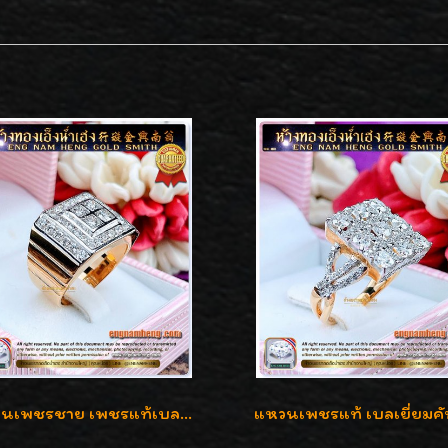
แหวนเพชรชาย เพชรแท้เบลเยี่ยมคัท น้ำ100% D-Color/VVS 2.46 กะรัต