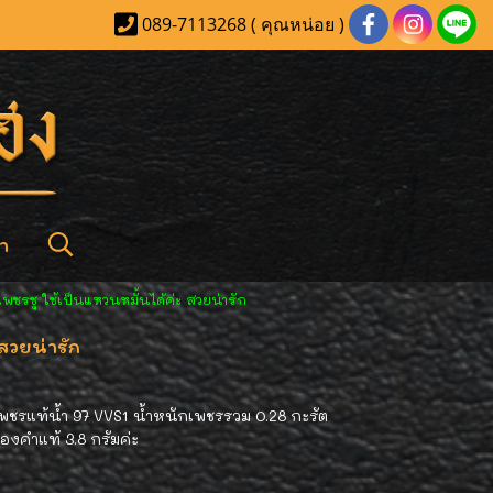
089-7113268 ( คุณหน่อย )
า
พชรชู ใช้เป็นแหวนหมั้นได้ค่ะ สวยน่ารัก
สวยน่ารัก
เพชรแท้น้ำ 97 VVS1 น้ำหนักเพชรรวม 0.28 กะรัต
ทองคำแท้ 3.8 กรัมค่ะ