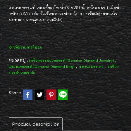
แหวนเพชรแท้ เบลเยี่ยมคัท น้ำ97 VVS1 น้ำหนักเพชร 1 เม็ดน้ำ
หนัก 0.33 กะรัต ตัวเรือนหนา น้ำหนัก 4.1 กรัมค่ะ(«ขายแล้ว
ค่ะ★ขอบพระคุณค่ะ-คุณอีฟ»)
เพิ่มรายการโปรด
หมวดหมู่ :
,
เครื่องประดับเพชรแท้ (Genuine Diamond Jewelry)
,
,
แหวนเพชรแท้ (Genuine Diamond Ring)
แหวนเพชร ค่ะ
เครื่อง
ประดับเพชร ค่ะ
Share
Product description