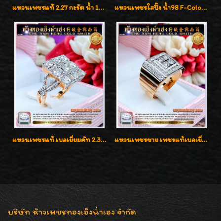
แหวนเพชรแท้ 2.27 กะรัต น้ำ 100% เบลเยี่ยมคัท ลวดลายดอกกุหลาบหรู
แหวนเพชรใสปิ๊ง น้ำ98 F-Color/VVS1 น้ำหนักเพชรรวม 2.56 กะรัต ใส่เต็มนิ้วเพชรเป็นน้ำเป็นเนื้อสวยมากๆค่ะ
แหวนเพชรแท้ เบลเยี่ยมคัท 2.39 กะรัต น้ำ 98 F-Color/VVS ดีไซน์หน้ากว้างหรูเต็มนิ้ว
แหวนเพชรชาย เพชรแท้เบลเยี่ยมคัท น้ำ100% D-Color/VVS 2.46 กะรัต
บริษัท ห้างเพชรทองเอ็งน่ำเฮง จำกัด