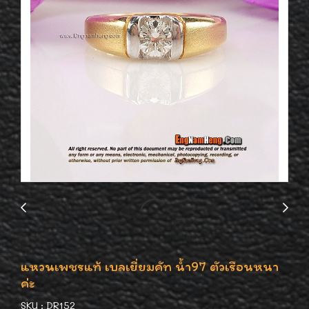
แหวนเพชรแท้ เบลเยี่ยมคัท น้ำ97 ตัวเรือนหนา
ค่ะ
SKU : DR152