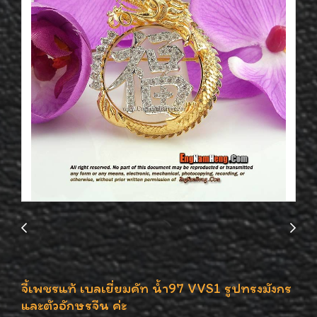
จี้เพชรแท้ เบลเยี่ยมคัท น้ำ97 VVS1 รูปทรงมังกร
และตัวอักษรจีน ค่ะ