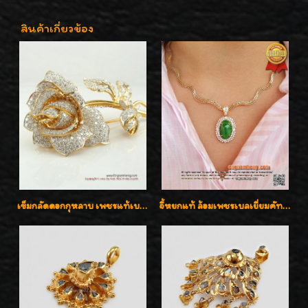
สินค้าเกี่ยวข้อง
เข็มกลัดดอกกุหลาบ เพชรแท้เบลเยี่ยมคัต งานปราณีตค่ะ
จี้หยกแท้ ล้อมเพชรเบลเยี่ยมคัท ราคาพิเศษไม่แพงค่ะ