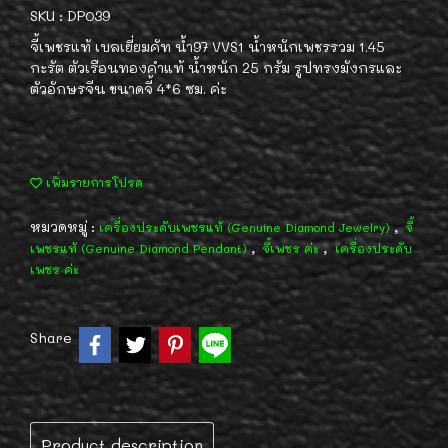
SKU : DP039
จี้เพชรแท้ เบลเยี่ยมคัท น้ำ97 VVS1 น้ำหนักเพชรรวม 1.45
กะรัต ตัวเรือนทองคำแท้ น้ำหนัก 25 กรัม รูปทรงมังกรและ
ตัวอักษรจีน ขนาดจี้ 4*6 ซม. ค่ะ
เพิ่มรายการโปรด
หมวดหมู่ :
,
เครื่องประดับเพชรแท้ (Genuine Diamond Jewelry)
จี้
,
,
เพชรแท้ (Genuine Diamond Pendant)
จี้เพชร ค่ะ
เครื่องประดับ
เพชร ค่ะ
Share
Product description