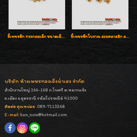
จี้เพชรซีก ทรงกลมเล็ก ขนาดเม็ดกระดุม สวยๆ
จี้เพชรซีกโบราณ สวยคลาสสิก สภาพสมบูรณ์สุดๆค่ะ
บริษัท ห้างเพชรทองเอ็งน่ำเฮง จำกัด
สำนักงานใหญ่ 166-168 ถ.โพศรี ต.หมากแข้ง
อ.เมือง จ.อุดรธานี รหัสไปรษณีย์ 41000
ติดต่อ คุณหน่อย
089-7113268
E-mail:
kun_noie@hotmail.com