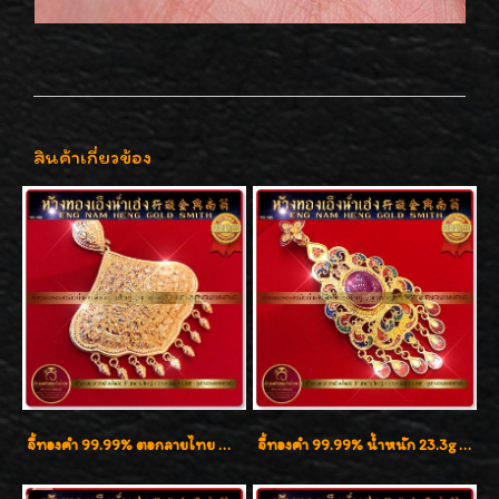
สินค้าเกี่ยวข้อง
จี้ทองคำ 99.99% ตอกลายไทย น้ำหนัก 20.6g ( 1.35 บาททอง ) สวยมากๆค่ะ
จี้ทองคำ 99.99% น้ำหนัก 23.3g งานทองสุโขทัยลงยา ประดับทับทิมน้ำงาม