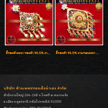
จี้ทองคำลงยา ทองคำ 96.5% งานทองลงยา น้ำหนัก 1 บาท
จี้ทองคำ 96.5% งานทองลงยา น้ำหนัก 1 บาท
บริษัท ห้างเพชรทองเอ็งน่ำเฮง จำกัด
สำนักงานใหญ่ 166-168 ถ.โพศรี ต.หมากแข้ง
อ.เมือง จ.อุดรธานี รหัสไปรษณีย์ 41000