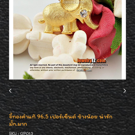
จี้ทองคำแท้ 96.5 เปอร์เซ็นต์ ช้างน้อย น่ารัก
มั๊ก.มาก
SKU : GP013