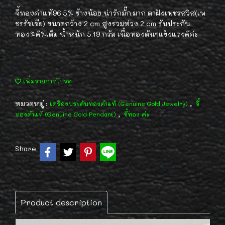
จี้ทองคำแท้96.5% ช้างน้อย น่ารักมั๊ก.มาก ตาฝังเพชรสวิส(เพ
ชรรัซเซีย) ขนาดกว้าง 2 cm สูงรวมห่วง 2 cm รับประกัน
ทอง%ดี%เต็ม น้ำหนัก 5.19 กรัม เนื้อทองตันๆแข็งแรงดีค่ะ
เพิ่มรายการโปรด
หมวดหมู่ :
,
เครื่องประดับทองคำแท้ (Genuine Gold Jewelry)
จี้
,
ทองคำแท้ (Genuine Gold Pendant)
จี้ทอง ค่ะ
Share
Product description