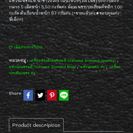
แหวนเพชรแท้ น้ำขาวจั้วค่ะ เล่นไฟวิ้งๆ ค่ะ เพชรประกบตรง
กลาง 5 เม็ดหน้า 5.50 กะรัตค่ะ ล้อมเพชรเบยเยี่ยมคัทอีก 1.00
กะรัต ตัวเรือนน้ำหนัก 9.7 กรัมค่ะ («ขายแล้วค่ะ★ขอบคุณค่ะ-
พี่เล็ก»)
เพิ่มรายการโปรด
หมวดหมู่ :
,
เครื่องประดับเพชรแท้ (Genuine Diamond Jewelry)
,
,
แหวนเพชรแท้ (Genuine Diamond Ring)
แหวนเพชร ค่ะ
เครื่อง
ประดับเพชร ค่ะ
Share
Product description