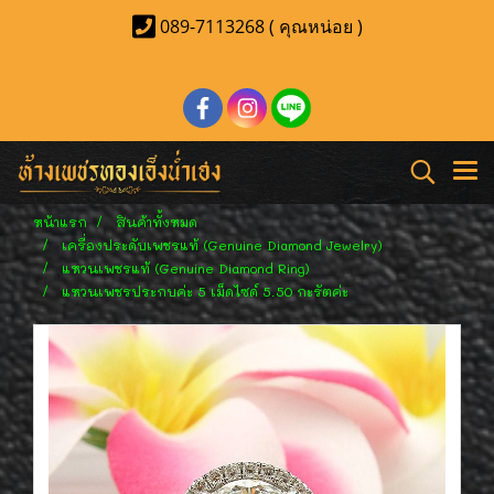
089-7113268 ( คุณหน่อย )
หน้าแรก
สินค้าทั้งหมด
เครื่องประดับเพชรแท้ (Genuine Diamond Jewelry)
แหวนเพชรแท้ (Genuine Diamond Ring)
แหวนเพชรประกบค่ะ 5 เม็ดไซด์ 5.50 กะรัตค่ะ