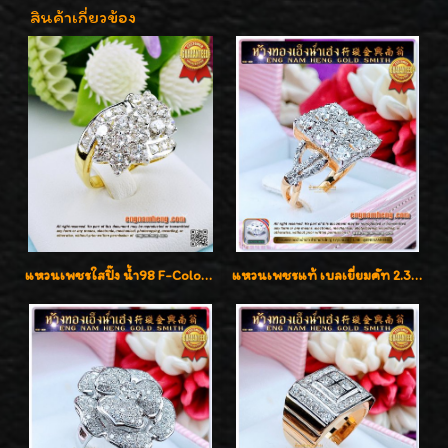
สินค้าเกี่ยวข้อง
แหวนเพชรใสปิ๊ง น้ำ98 F-Color/VVS1 น้ำหนักเพชรรวม 2.56 กะรัต ใส่เต็มนิ้วเพชรเป็นน้ำเป็นเนื้อสวยมากๆค่ะ
แหวนเพชรแท้ เบลเยี่ยมคัท 2.39 กะรัต น้ำ 98 F-Color/VVS ดีไซน์หน้ากว้างหรูเต็มนิ้ว