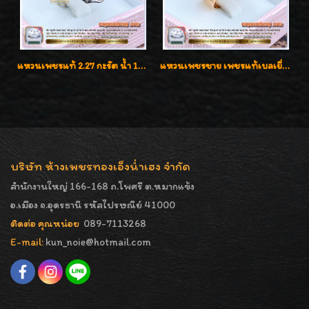
แหวนเพชรแท้ 2.27 กะรัต น้ำ 100% เบลเยี่ยมคัท ลวดลายดอกกุหลาบหรู
แหวนเพชรชาย เพชรแท้เบลเยี่ยมคัท น้ำ100% D-Color/VVS 2.46 กะรัต
บริษัท ห้างเพชรทองเอ็งน่ำเฮง จำกัด
สำนักงานใหญ่ 166-168 ถ.โพศรี ต.หมากแข้ง
อ.เมือง จ.อุดรธานี รหัสไปรษณีย์ 41000
ติดต่อ คุณหน่อย
089-7113268
E-mail:
kun_noie@hotmail.com