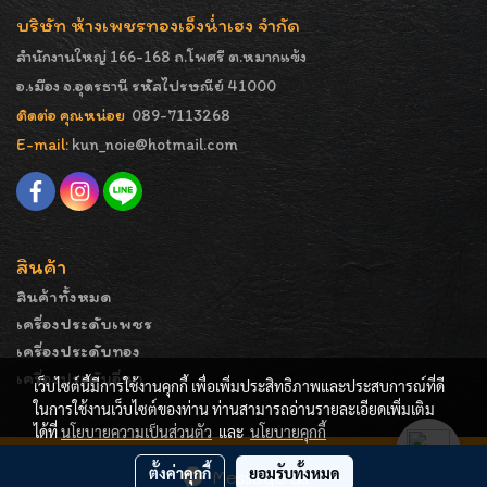
บริษัท ห้างเพชรทองเอ็งน่ำเฮง จำกัด
สำนักงานใหญ่ 166-168 ถ.โพศรี ต.หมากแข้ง
อ.เมือง จ.อุดรธานี รหัสไปรษณีย์ 41000
ติดต่อ คุณหน่อย
089-7113268
E-mail:
kun_noie@hotmail.com
สินค้า
สินค้าทั้งหมด
เครื่องประดับเพชร
เครื่องประดับทอง
เครื่องประดับอื่นๆ
เว็บไซต์นี้มีการใช้งานคุกกี้ เพื่อเพิ่มประสิทธิภาพและประสบการณ์ที่ดี
ในการใช้งานเว็บไซต์ของท่าน ท่านสามารถอ่านรายละเอียดเพิ่มเติม
ได้ที่
นโยบายความเป็นส่วนตัว
และ
นโยบายคุกกี้
COPYRIGHT - ENGNAMHENG | รูปภาพมีลิขสิทธิ์ ห้ามมิให้
ตั้งค่าคุกกี้
ยอมรับทั้งหมด
Message Us
ทำการคัดลอกหรือนำไปเผยแพร่ก่อนได้รับอนุญาต