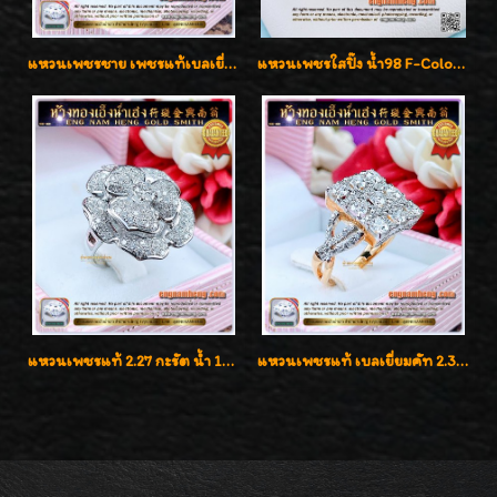
แหวนเพชรชาย เพชรแท้เบลเยี่ยมคัท น้ำ100% D-Color/VVS 2.46 กะรัต
แหวนเพชรใสปิ๊ง น้ำ98 F-Color/VVS1 น้ำหนักเพชรรวม 2.56 กะรัต ใส่เต็มนิ้วเพชรเป็นน้ำเป็นเนื้อสวยมากๆค่ะ
แหวนเพชรแท้ 2.27 กะรัต น้ำ 100% เบลเยี่ยมคัท ลวดลายดอกกุหลาบหรู
แหวนเพชรแท้ เบลเยี่ยมคัท 2.39 กะรัต น้ำ 98 F-Color/VVS ดีไซน์หน้ากว้างหรูเต็มนิ้ว