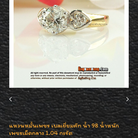
แหวนหมั้นเพชร เบลเยี่ยมคัท น้ำ 98 น้ำหนัก
เพชรเม็ดกลาง 1.04 กะรัต