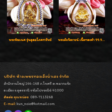
พระพิฆเนศ รุ่นอุดมโภคทรัพย์
พระสังกัจจายน์ เนื้อทองคำ 99.99%
บริษัท ห้างเพชรทองเอ็งน่ำเฮง จำกัด
สำนักงานใหญ่ 166-168 ถ.โพศรี ต.หมากแข้ง
อ.เมือง จ.อุดรธานี รหัสไปรษณีย์ 41000
ติดต่อ คุณหน่อย
089-7113268
E-mail:
kun_noie@hotmail.com