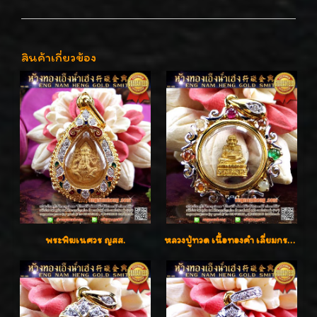
สินค้าเกี่ยวข้อง
พระพิฆเนศวร ญสส.
หลวงปู่ทวด เนื้อทองคำ เลี่ยมกรอบทองคำประดับเพชรแท้และพลอยนพเก้า น่ารักมากๆค่ะ