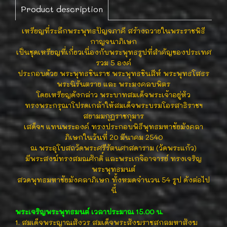
Product description
เหรียญที่ระลึกพระพุทธปัญจภาคี สร้างถวายในพระราชพิธี
กาญจนาภิเษก
เป็นชุดเหรียญที่เกี่ยวเนื่องกับพระพุทธรูปที่สำคัญของประเทศ
รวม 5 องค์
ประกอบด้วย พระพุทธชินราช พระพุทธชินสีห์ พระพุทธโสธร
พระนิรันตราย และ พระมงคลบพิตร
โดยเหรียญดังกล่าว พระบาทสมเด็จพระเจ้าอยู่หัว
ทรงพระกรุณาโปรดเกล้าให้สมเด็จพระบรมโอรสาธิราชฯ
สยามมกุฎราชกุมาร
เสด็จฯ แทนพระองค์ ทรงประกอบพิธีพุทธมหาชัยมังคลา
ภิเษกในวันที่ 20 มีนาคม 2540
ณ พระอุโบสถวัดพระศรีรัตนศาสดาราม (วัดพระแก้ว)
มีพระสงฆ์ทรงสมณศักดิ์ และพระเกจิอาจารย์ ทรงเจริญ
พระพุทธมนต์
สวดพุทธมหาชัยมังคลาภิเษก ทั้งหมดจำนวน 54 รูป ดังต่อไป
นี้
พระเจริญพระพุทธมนต์ เวลาประมาณ 15.00 น.
1. สมเด็จพระญาณสังวร สมเด็จพระสังฆราชสกลมหาสังฆ