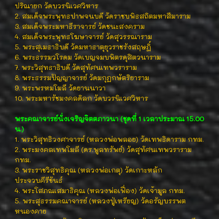
ปริณายก วัดบวรนิเวศวิหาร
2. สมเด็จพระพุทธปาพจนบดี วัดราชบพิธสถิตมหาสีมาราม
3. สมเด็จพระมหาธีราจารย์ วัดชนะสงคราม
4. สมเด็จพระพุทธโฆษาจารย์ วัดสุวรรณาราม
5. พระสุเมธาธิบดี วัดมหาธาตุยุวราชรังสฤษฎิ์
6. พระธรรมวโรดม วัดเบญจมบพิตรดุสิตวนาราม
7. พระวิสุทธาธิบดี วัดสุทัศนเทพวราราม
8. พระธรรมปัญญาจารย์ วัดมกุฏกษัตริยาราม
9. พระพรหมโมลี วัดยานนาวา
10. พระมหารัชมงคลดิลก วัดบวรนิเวศวิหาร
พระคณาจารย์นั่งเจริญจิตตภาวนา (ชุดที่ 1 เวลาประมาณ 15.00
น.)
1. พระวิสุทธิวงศาจารย์ (หลวงพ่อพลอย) วัดเทพธิดาราม กทม.
2. พระมงคลเทพโมลี (ดร.พูลทรัพย์) วัดสุทัศนเทพวราราม
กทม.
3. พระราชวิสุทธิคุณ (หลวงพ่อเกตุ) วัดเกาะหลัก
ประจวบคีรีขันธ์
4. พระโสภณเสมาธิคุณ (หลวงพ่อเฟื่อง) วัดเจ้ามูล กทม.
5. พระสุธรรมคณาจารย์ (หลวงปู่เหรียญ) วัดอรัญบรรพต
หนองคาย