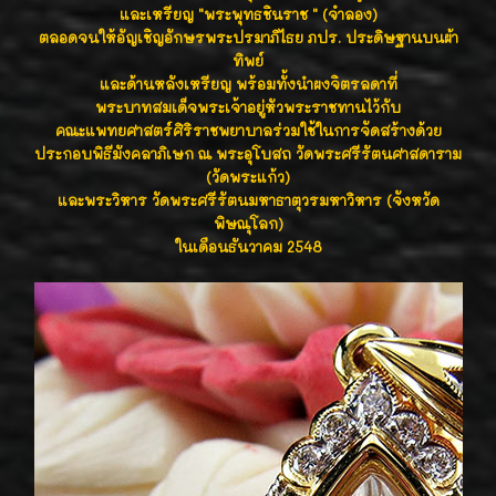
และเหรียญ "พระพุทธชินราช " (จำลอง)
ตลอดจนให้อัญเชิญอักษรพระปรมาภิไธย ภปร. ประดิษฐานบนผ้า
ทิพย์
และด้านหลังเหรียญ พร้อมทั้งนำผงจิตรลดาที่
พระบาทสมเด็จพระเจ้าอยู่หัวพระราชทานไว้กับ
คณะแพทยศาสตร์ศิริราชพยาบาลร่วมใช้ในการจัดสร้างด้วย
ประกอบพิธีมังคลาภิเษก ณ พระอุโบสถ วัดพระศรีรัตนศาสดาราม
(วัดพระแก้ว)
และพระวิหาร วัดพระศรีรัตนมหาธาตุวรมหาวิหาร (จังหวัด
พิษณุโลก)
ในเดือนธันวาคม 2548