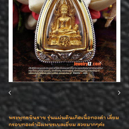
พระพุทธชินราช รุ่นแผ่นดินเกิดเนื้อทองคำ เลี่ยม
กรอบทองคำฝังเพชรเบลเยี่ยม สวยมากๆค่ะ