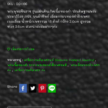
SKU : DD096
พระพุทธชินราช รุ่นแผ่นดินเกิดเนื้อทองคำ ประดิษฐานพระ
ปรมาภิไธย ภปร. บนผ้าทิพย์ เลี่ยมกรอบทองคำฝังเพชร
เบลเยี่ยม น้ำหนักเพชรรวม 18 ตังค์ กว้าง 2.0cm สูงรวม
ห่วง 3.6cm สวยน่าสะสมมากๆค่ะ
เพิ่มรายการโปรด
หมวดหมู่ :
,
เครื่องประดับเพชรแท้ (Genuine Diamond Jewelry)
,
พระเนื้อทองคำ กรอบพระทองคำฝังเพชรแท้
พระเลี่ยมทองฝังเพชร
,
ค่ะ
เครื่องประดับเพชร ค่ะ
Share