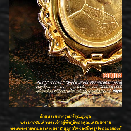
ด้วยพระมหากรุณาธิคุณสูงสุด
พระบาทสมเด็จพระเจ้าอยู่หัวภูมิพลอดุลยเดชมหาราช
ทรงพระราชทานพระบรมราชานุญาตให้จัดสร้างรูปหล่อลอยองค์