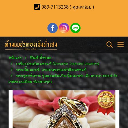
089-7113268 ( คุณหน่อย )
หน้าแรก
สินค้าทั้งหมด
เครื่องประดับเพชรแท้ (Genuine Diamond Jewelry)
พระเนื้อทองคำ กรอบพระทองคำฝังเพชรแท้
พระพุทธชินราช รุ่นแผ่นดินเกิดเนื้อทองคำ เลี่ยมกรอบทองคำฝัง
เพชรเบลเยี่ยม สวยมากๆค่ะ