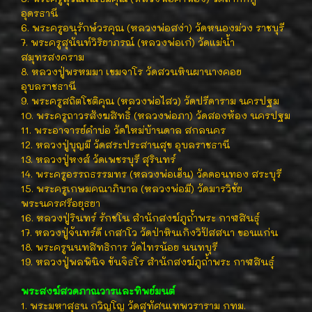
อุดรธานี
6. พระครูอนุรักษ์วรคุณ (หลวงพ่อสง่า) วัดหนองม่วง ราชบุรี
7. พระครูสุนันท์วิริยาภรณ์ (หลวงพ่อเก๋) วัดแม่น้ำ
สมุทรสงคราม
8. หลวงปู่พรหมมา เขมจาโร วัดสวนหินผานางคอย
อุบลราชธานี
9. พระครูสถิตโชติคุณ (หลวงพ่อไสว) วัดปรีดาราม นครปฐม
10. พระครูถาวรสังฆสิทธิ์ (หลวงพ่อภา) วัดสองห้อง นครปฐม
11. พระอาจารย์คำบ่อ วัดใหม่บ้านดาล สกลนคร
12. หลวงปู่บุญมี วัดสระประสานสุข อุบลราชธานี
13. หลวงปู่หงส์ วัดเพชรบุรี สุรินทร์
14. พระครูอรรถธรรมทร (หลวงพ่อเฮ็น) วัดดอนทอง สระบุรี
15. พระครูเกษมคณาภิบาล (หลวงพ่อมี) วัดมารวิชัย
พระนครศรีอยุธยา
16. หลวงปู่รินทร์ รักชโน สำนักสงฆ์ภูถ้ำพระ กาฬสินธุ์
17. หลวงปู่จันทร์ดี เกสาโว วัดป่าหินเกิงวิปัสสนา ขอนแก่น
18. พระครูนนทสิทธิการ วัดไทรน้อย นนทบุรี
19. หลวงปู่พลพินิจ ขันจิธโร สำนักสงฆ์ภูถ้ำพระ กาฬสินธุ์
พระสงฆ์สวดภาณวารและทิพย์มนต์
1. พระมหาสุธน กวิญโญ วัดสุทัศนเทพวราราม กทม.