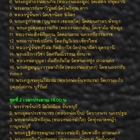
6. พระครูสาธรพัฒนกิจ (หลวงพ่อละมูล) วัดเสด็จ ปทุมธานี
7. พระอาจารย์มหาวิบูลย์ วัดโพธิคุณ ตาก
8. หลวงปู่จันทา วัดเขาน้อย พิจิตร
9. พระครูกาชาด (บุญทอง เขมทตฺโต) วัดดอนศาลา พัทลุง
10. พระครูอดุลยธรรมกิจ (หลวงพ่อกลั่น) วัดเขาอ้อ พัทลุง
11. หลวงพ่อสังข์ศีลคุณ วัดดอนตรอ นครศรีธรรมราช
12. พระอาจารย์เปลี่ยน วัดอรัญวิเวก เชียงใหม่
13. หลวงปู่จันทร์โสม กิตติกาโร วัดป่านาสีดา อุดรธานี
14. พระอธิการวิชา วัดศรีมณีวรรณ ชัยนาท
15. หลวงพ่อบุญมา คัมภีรธัมโม วัดหนองปุง สกลนคร
16. พระครูมนูญธรรมมาภิรัต (หลวงพ่อสาคร) วัดหนองกรับ
ระยอง
17. พระครูเขมคุณโสภณ (หลวงพ่อจันทรแรม) วัดเกาะแก้ว
ธุดงค์สถาน บุรีรัมย์
ชุดที่ 2 เวลาประมาณ 18.00 น
.
1. พระราชจันกวี วัดไผ่ล้อม จันทบุรี
2. พระอุดมประชานารถ (หลวงพ่อเปิ่น) วัดบางพระ นครปฐม
3. พระมงคลสิทธิคุณ (หลวงพ่องลำใย) วัดทุ่งลาดหญ้า
กาญจนบุรี
4. พระครูฐิติธรรมญาณ (หลวงพ่อลี) วัดเหวลึก สกลนคร
5. พระครูสุวัณโณปมคุณ (หลวงพ่อคำพอง) วัดถ้ำกกกู่