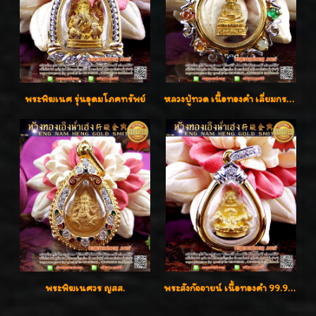
พระพิฆเนศ รุ่นอุดมโภคทรัพย์
หลวงปู่ทวด เนื้อทองคำ เลี่ยมกรอบทองคำประดับเพชรแท้และพลอยนพเก้า น่ารักมากๆค่ะ
พระพิฆเนศวร ญสส.
พระสังกัจจายน์ เนื้อทองคำ 99.99%