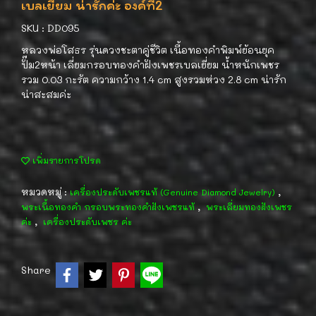
เบลเยี่ยม น่ารักค่ะ องค์ที่2
SKU : DD095
หลวงพ่อโสธร รุ่นดวงชะตาคู่ชีวิต เนื้อทองคำพิมพ์ย้อนยุค
ปั๊ม2หน้า เลี่ยมกรอบทองคำฝังเพชรเบลเยี่ยม น้ำหนักเพชร
รวม 0.03 กะรัต ความกว้าง 1.4 cm สูงรวมห่วง 2.8 cm น่ารัก
น่าสะสมค่ะ
เพิ่มรายการโปรด
หมวดหมู่ :
,
เครื่องประดับเพชรแท้ (Genuine Diamond Jewelry)
,
พระเนื้อทองคำ กรอบพระทองคำฝังเพชรแท้
พระเลี่ยมทองฝังเพชร
,
ค่ะ
เครื่องประดับเพชร ค่ะ
Share