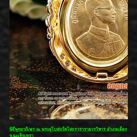
พิธีพุทธาภิเษก ณ พระอุโบสถวัดโสธรวรารามวรวิหาร อำเภอเมือง
จ.ฉะเชิงเทรา