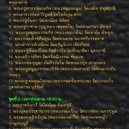
หนองคาย
6. พระครูสาธรพัฒนกิจ (หลวงพ่อละมูล) วัดเสด็จ ปทุมธานี
7. พระอาจารย์มหาวิบูลย์ วัดโพธิคุณ ตาก
8. หลวงปู่จันทา วัดเขาน้อย พิจิตร
9. พระครูกาชาด (บุญทอง เขมทตฺโต) วัดดอนศาลา พัทลุง
10. พระครูอดุลยธรรมกิจ (หลวงพ่อกลั่น) วัดเขาอ้อ พัทลุง
11. หลวงพ่อสังข์ศีลคุณ วัดดอนตรอ นครศรีธรรมราช
12. พระอาจารย์เปลี่ยน วัดอรัญวิเวก เชียงใหม่
13. หลวงปู่จันทร์โสม กิตติกาโร วัดป่านาสีดา อุดรธานี
14. พระอธิการวิชา วัดศรีมณีวรรณ ชัยนาท
15. หลวงพ่อบุญมา คัมภีรธัมโม วัดหนองปุง สกลนคร
16. พระครูมนูญธรรมมาภิรัต (หลวงพ่อสาคร) วัดหนองกรับ
ระยอง
17. พระครูเขมคุณโสภณ (หลวงพ่อจันทรแรม) วัดเกาะแก้ว
ธุดงค์สถาน บุรีรัมย์
ชุดที่ 2 เวลาประมาณ 18.00 น
.
1. พระราชจันกวี วัดไผ่ล้อม จันทบุรี
2. พระอุดมประชานารถ (หลวงพ่อเปิ่น) วัดบางพระ นครปฐม
3. พระมงคลสิทธิคุณ (หลวงพ่องลำใย) วัดทุ่งลาดหญ้า
กาญจนบุรี