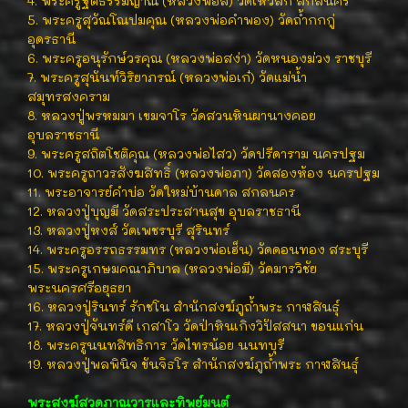
4. พระครูฐิติธรรมญาณ (หลวงพ่อลี) วัดเหวลึก สกลนคร
5. พระครูสุวัณโณปมคุณ (หลวงพ่อคำพอง) วัดถ้ำกกกู่
อุดรธานี
6. พระครูอนุรักษ์วรคุณ (หลวงพ่อสง่า) วัดหนองม่วง ราชบุรี
7. พระครูสุนันท์วิริยาภรณ์ (หลวงพ่อเก๋) วัดแม่น้ำ
สมุทรสงคราม
8. หลวงปู่พรหมมา เขมจาโร วัดสวนหินผานางคอย
อุบลราชธานี
9. พระครูสถิตโชติคุณ (หลวงพ่อไสว) วัดปรีดาราม นครปฐม
10. พระครูถาวรสังฆสิทธิ์ (หลวงพ่อภา) วัดสองห้อง นครปฐม
11. พระอาจารย์คำบ่อ วัดใหม่บ้านดาล สกลนคร
12. หลวงปู่บุญมี วัดสระประสานสุข อุบลราชธานี
13. หลวงปู่หงส์ วัดเพชรบุรี สุรินทร์
14. พระครูอรรถธรรมทร (หลวงพ่อเฮ็น) วัดดอนทอง สระบุรี
15. พระครูเกษมคณาภิบาล (หลวงพ่อมี) วัดมารวิชัย
พระนครศรีอยุธยา
16. หลวงปู่รินทร์ รักชโน สำนักสงฆ์ภูถ้ำพระ กาฬสินธุ์
17. หลวงปู่จันทร์ดี เกสาโว วัดป่าหินเกิงวิปัสสนา ขอนแก่น
18. พระครูนนทสิทธิการ วัดไทรน้อย นนทบุรี
19. หลวงปู่พลพินิจ ขันจิธโร สำนักสงฆ์ภูถ้ำพระ กาฬสินธุ์
พระสงฆ์สวดภาณวารและทิพย์มนต์