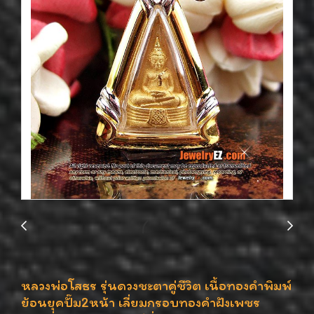
หลวงพ่อโสธร รุ่นดวงชะตาคู่ชีวิต เนื้อทองคำพิมพ์
ย้อนยุคปั๊ม2หน้า เลี่ยมกรอบทองคำฝังเพชร