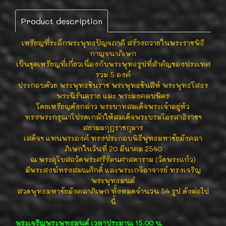
Product description
เหรียญที่ระลึกพระพุทธปัญจภาคี สร้างถวายในพระราชพิธี
กาญจนาภิเษก
เป็นชุดเหรียญที่เกี่ยวเนื่องกับพระพุทธรูปที่สำคัญของประเทศ
รวม 5 องค์
ประกอบด้วย พระพุทธชินราช พระพุทธชินสีห์ พระพุทธโสธร
พระนิรันตราย และ พระมงคลบพิตร
โดยเหรียญดังกล่าว พระบาทสมเด็จพระเจ้าอยู่หัว
ทรงพระกรุณาโปรดเกล้าให้สมเด็จพระบรมโอรสาธิราชฯ
สยามมกุฎราชกุมาร
เสด็จฯ แทนพระองค์ ทรงประกอบพิธีพุทธมหาชัยมังคลา
ภิเษกในวันที่ 20 มีนาคม 2540
ณ พระอุโบสถวัดพระศรีรัตนศาสดาราม (วัดพระแก้ว)
มีพระสงฆ์ทรงสมณศักดิ์ และพระเกจิอาจารย์ ทรงเจริญ
พระพุทธมนต์
สวดพุทธมหาชัยมังคลาภิเษก ทั้งหมดจำนวน 54 รูป ดังต่อไป
นี้
พระเจริญพระพุทธมนต์ เวลาประมาณ 15.00 น.