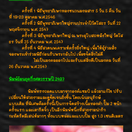
ครั้งที่ 1 พิธีพุทธาภิเษกทองชนวนมงลสาร 5 วัน 5 คืน วัน
ที่ 19-23 ตุลาคม พ.ศ.2546
ครั้งที่ 2 พิธีพุทธาภิเษกใหญ่งานประจำปีวัดโสธร วันที่ 22
พฤศจิกายน พ.ศ. 2547
ครั้งที่ 3 พิธีพุทธาภิเษกใหญ่ ณ พระอุโบสถหลังใหญ่ วัดโส
ธร วันที่ 25 ธันวาคม พ.ศ. 2547
ครั้งที่ 4 พิธีสวดนพเคราะห์ครั้งยิ่งใหญ่ เพื่อให้ผู้ร่วมสั่ง
จองพระเข้าร่วมพิธีก่อนรับพระกลับไป เพื่อขจัดสิ่งไม่ดี
ไม่เป็นมงคลออกไปและรับแต่สิ่งดีเป็นมงคล วันที่
26 ธันวาคม พ.ศ.2547
พิมพ์ย้อนยุคกึ่งศตวรรษปี 2497
พิมพ์ทรงถอดแบบมาจากองค์แชมป์ แล้วมาแก้ไข ปรับ
เปลี่ยนให้สวยงามและดูชัดเจนยิ่งขึ้น โดยเน้นอนุรักษ์
แบบเดิม ที่พิเศษคือครั้งนี้เป็นการจัดสร้างเนื้อทองคำ ปั๊ม 2 หน้า
ครั้งแรก และเตารีดจิ๋ว เป็นอีกพิมพ์หนึ่งที่สวยงามน่ารัก
กะทัดรัดมีเสน่ห์มากๆ ทั้งแบบหล่อและแบบปั๊ม สูง 1.3 เซนติเมตร