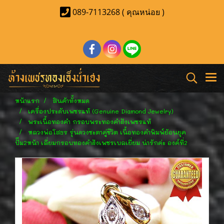
089-7113268 ( คุณหน่อย )
หน้าแรก
สินค้าทั้งหมด
เครื่องประดับเพชรแท้ (Genuine Diamond Jewelry)
พระเนื้อทองคำ กรอบพระทองคำฝังเพชรแท้
หลวงพ่อโสธร รุ่นดวงชะตาคู่ชีวิต เนื้อทองคำพิมพ์ย้อนยุค
ปั๊ม2หน้า เลี่ยมกรอบทองคำฝังเพชรเบลเยี่ยม น่ารักค่ะ องค์ที่2