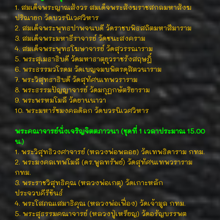
1. สมเด็จพระญาณสังวร สมเด็จพระสังฆราชสกลมหาสังฆ
ปริณายก วัดบวรนิเวศวิหาร
2. สมเด็จพระพุทธปาพจนบดี วัดราชบพิธสถิตมหาสีมาราม
3. สมเด็จพระมหาธีราจารย์ วัดชนะสงคราม
4. สมเด็จพระพุทธโฆษาจารย์ วัดสุวรรณาราม
5. พระสุเมธาธิบดี วัดมหาธาตุยุวราชรังสฤษฎิ์
6. พระธรรมวโรดม วัดเบญจมบพิตรดุสิตวนาราม
7. พระวิสุทธาธิบดี วัดสุทัศนเทพวราราม
8. พระธรรมปัญญาจารย์ วัดมกุฏกษัตริยาราม
9. พระพรหมโมลี วัดยานนาวา
10. พระมหารัชมงคลดิลก วัดบวรนิเวศวิหาร
พระคณาจารย์นั่งเจริญจิตตภาวนา (ชุดที่ 1 เวลาประมาณ 15.00
น.)
1. พระวิสุทธิวงศาจารย์ (หลวงพ่อพลอย) วัดเทพธิดาราม กทม.
2. พระมงคลเทพโมลี (ดร.พูลทรัพย์) วัดสุทัศนเทพวราราม
กทม.
3. พระราชวิสุทธิคุณ (หลวงพ่อเกตุ) วัดเกาะหลัก
ประจวบคีรีขันธ์
4. พระโสภณเสมาธิคุณ (หลวงพ่อเฟื่อง) วัดเจ้ามูล กทม.
5. พระสุธรรมคณาจารย์ (หลวงปู่เหรียญ) วัดอรัญบรรพต