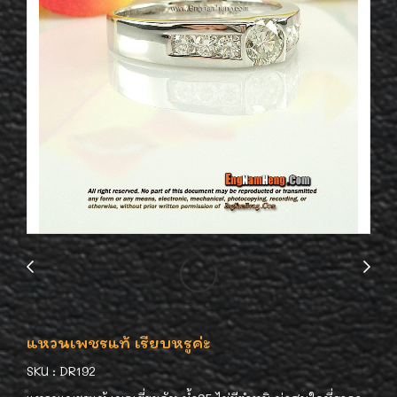
แหวนเพชรแท้ เรียบหรูค่ะ
SKU : DR192