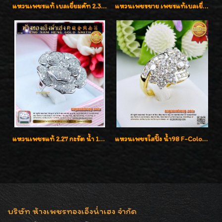
แหวนเพชรแท้ เบลเยี่ยมคัท 2.39 กะรัต น้ำ 98 F-Color/VVS ดีไซน์หน้ากว้างหรูเต็มนิ้ว
แหวนเพชรชาย เพชรแท้เบลเยี่ยมคัท น้ำ100% D-Color/VVS 2.46 กะรัต
แหวนเพชรแท้ 2.27 กะรัต น้ำ 100% เบลเยี่ยมคัท ลวดลายดอกกุหลาบหรู
แหวนเพชรใสปิ๊ง น้ำ98 F-Color/VVS1 น้ำหนักเพชรรวม 2.56 กะรัต ใส่เต็มนิ้วเพชรเป็นน้ำเป็นเนื้อสวยมากๆค่ะ
บริษัท ห้างเพชรทองเอ็งน่ำเฮง จำกัด