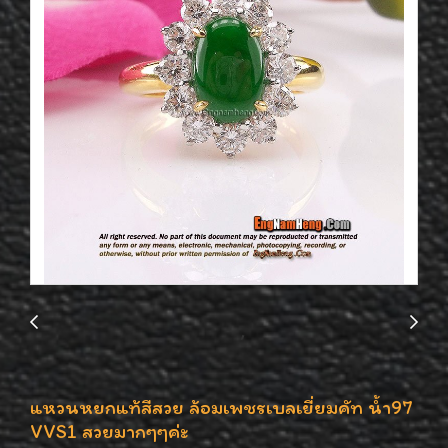
แหวนหยกแท้สีสวย ล้อมเพชรเบลเยี่ยมคัท น้ำ97
VVS1 สวยมากๆๆค่ะ