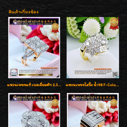
สินค้าเกี่ยวข้อง
แหวนเพชรแท้ เบลเยี่ยมคัท 2.39 กะรัต น้ำ 98 F-Color/VVS ดีไซน์หน้ากว้างหรูเต็มนิ้ว
แหวนเพชรใสปิ๊ง น้ำ98 F-Color/VVS1 น้ำหนักเพชรรวม 2.56 กะรัต ใส่เต็มนิ้วเพชรเป็นน้ำเป็นเนื้อสวยมากๆค่ะ