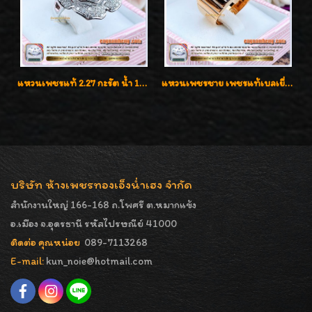
แหวนเพชรแท้ 2.27 กะรัต น้ำ 100% เบลเยี่ยมคัท ลวดลายดอกกุหลาบหรู
แหวนเพชรชาย เพชรแท้เบลเยี่ยมคัท น้ำ100% D-Color/VVS 2.46 กะรัต
บริษัท ห้างเพชรทองเอ็งน่ำเฮง จำกัด
สำนักงานใหญ่ 166-168 ถ.โพศรี ต.หมากแข้ง
อ.เมือง จ.อุดรธานี รหัสไปรษณีย์ 41000
ติดต่อ คุณหน่อย
089-7113268
E-mail:
kun_noie@hotmail.com