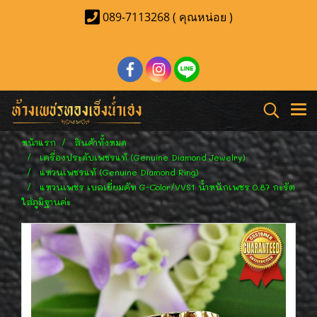
089-7113268 ( คุณหน่อย )
หน้าแรก
สินค้าทั้งหมด
เครื่องประดับเพชรแท้ (Genuine Diamond Jewelry)
แหวนเพชรแท้ (Genuine Diamond Ring)
แหวนเพชร เบลเยี่ยมคัท G-Color/VVS1 น้ำหนักเพชร 0.87 กะรัต
ใส่ภูมิฐานค่ะ