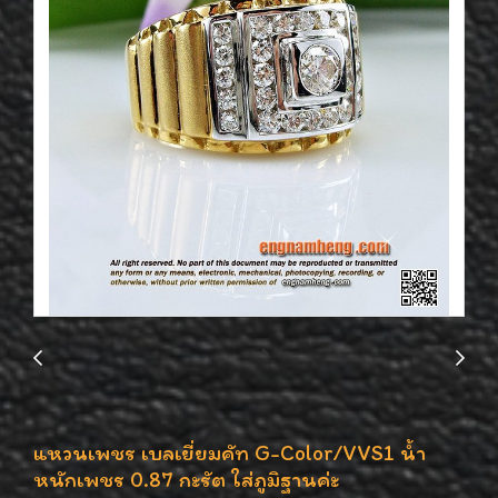
แหวนเพชร เบลเยี่ยมคัท G-Color/VVS1 น้ำ
หนักเพชร 0.87 กะรัต ใส่ภูมิฐานค่ะ