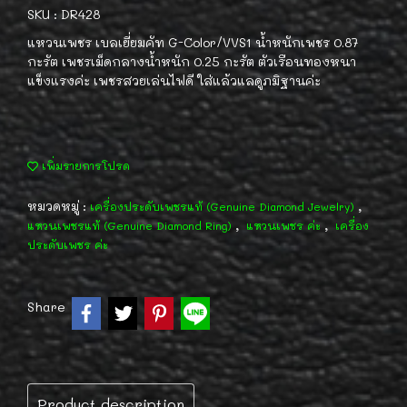
SKU : DR428
แหวนเพชร เบลเยี่ยมคัท G-Color/VVS1 น้ำหนักเพชร 0.87
กะรัต เพชรเม็ดกลางน้ำหนัก 0.25 กะรัต ตัวเรือนทองหนา
แข็งแรงค่ะ เพชรสวยเล่นไฟดี ใส่แล้วแลดูภมิฐานค่ะ
เพิ่มรายการโปรด
หมวดหมู่ :
,
เครื่องประดับเพชรแท้ (Genuine Diamond Jewelry)
,
,
แหวนเพชรแท้ (Genuine Diamond Ring)
แหวนเพชร ค่ะ
เครื่อง
ประดับเพชร ค่ะ
Share
Product description