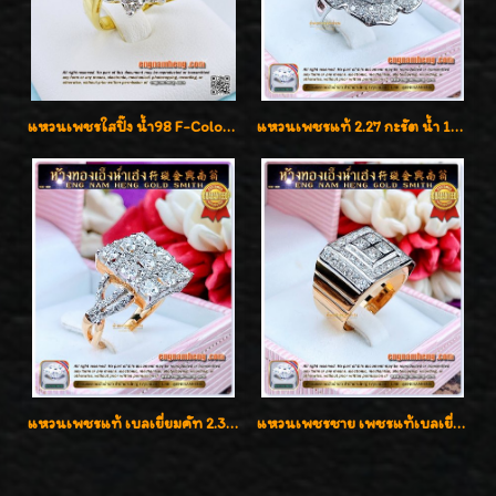
แหวนเพชรใสปิ๊ง น้ำ98 F-Color/VVS1 น้ำหนักเพชรรวม 2.56 กะรัต ใส่เต็มนิ้วเพชรเป็นน้ำเป็นเนื้อสวยมากๆค่ะ
แหวนเพชรแท้ 2.27 กะรัต น้ำ 100% เบลเยี่ยมคัท ลวดลายดอกกุหลาบหรู
แหวนเพชรแท้ เบลเยี่ยมคัท 2.39 กะรัต น้ำ 98 F-Color/VVS ดีไซน์หน้ากว้างหรูเต็มนิ้ว
แหวนเพชรชาย เพชรแท้เบลเยี่ยมคัท น้ำ100% D-Color/VVS 2.46 กะรัต