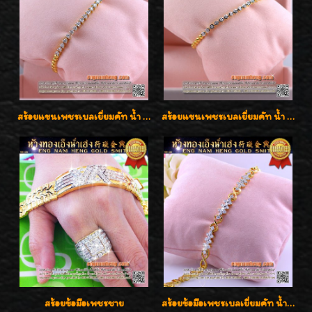
สร้อยแขนเพชรเบลเยี่ยมคัท น้ำ 97 G-Color/VVS เพชร 20 เม็ดน้ำหนักเพชร 0.80 กะรัต ใส่สวยน่ารัก ราคาเบาๆ ลดพิเศษค่ะ
สร้อยแขนเพชรเบลเยี่ยมคัท น้ำ 97 G-Color/VVS เพชร 17 เม็ดน้ำหนักเพชร 0.78 กะรัต ตัวเรือนทองน้ำหนัก 9.7 กรัม ใส่สวยน่ารัก ราคาไม่แพงค่ะ
สร้อยข้อมือเพชรชาย
สร้อยข้อมือเพชรเบลเยี่ยมคัท น้ำ 98 F-Color/VVS น้ำหนักเพชร 1.75 กะรัต ตัวเรือนทอง เพชรสวยรูปแบบน่ารัก ใส่สวยมั๊กมากค่ะ