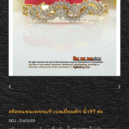
สร้อยแขนเพชรแท้ เบลเยี่ยมคัท น้ำ97 ค่ะ
SKU : DW0019