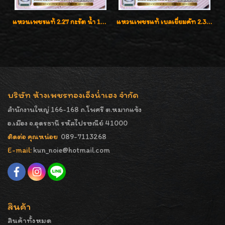
แหวนเพชรแท้ 2.27 กะรัต น้ำ 100% เบลเยี่ยมคัท ลวดลายดอกกุหลาบหรู
แหวนเพชรแท้ เบลเยี่ยมคัท 2.39 กะรัต น้ำ 98 F-Color/VVS ดีไซน์หน้ากว้างหรูเต็มนิ้ว
บริษัท ห้างเพชรทองเอ็งน่ำเฮง จำกัด
สำนักงานใหญ่ 166-168 ถ.โพศรี ต.หมากแข้ง
อ.เมือง จ.อุดรธานี รหัสไปรษณีย์ 41000
ติดต่อ คุณหน่อย
089-7113268
E-mail:
kun_noie@hotmail.com
สินค้า
สินค้าทั้งหมด