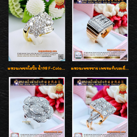
แหวนเพชรใสปิ๊ง น้ำ98 F-Color/VVS1 น้ำหนักเพชรรวม 2.56 กะรัต ใส่เต็มนิ้วเพชรเป็นน้ำเป็นเนื้อสวยมากๆค่ะ
แหวนเพชรชาย เพชรแท้เบลเยี่ยมคัท น้ำ100% D-Color/VVS 2.46 กะรัต