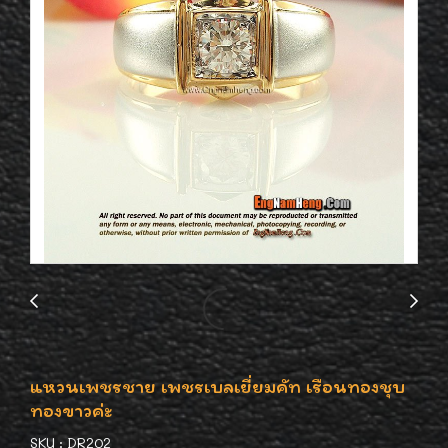
แหวนเพชรชาย เพชรเบลเยี่ยมคัท เรือนทองชุบ
ทองขาวค่ะ
SKU : DR202