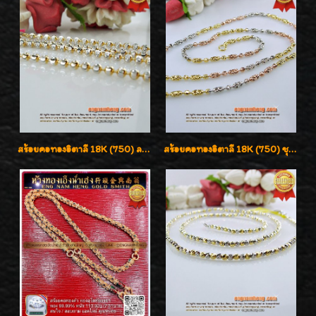
สร้อยคอทองอิตาลี 18K (750) ลายยินตันแกะมูนคัดสวย ลายนี้เงามากๆค่ะ ใส่ทนแข็งแรง
สร้อยคอทองอิตาลี 18K (750) ชุบ 3 สี แกะลายสวยรุ่นใหม่ ลายละเอียดเงาวิบวับค่ะ