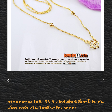
สร้อยคอทอง 1สลึง 96.5 เปอร์เซ็นต์ สี่เสาโปร่งคั่น
เม็ดประคำ เน้นห้อยจี้น่ารักมากๆค่ะ