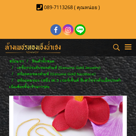
089-7113268 ( คุณหน่อย )
หน้าแรก
สินค้าทั้งหมด
เครื่องประดับทองคำแท้ (Genuine Gold Jewelry)
สร้อยคอทองคำแท้ (Genuine Gold Necklace)
สร้อยคอทอง 1สลึง 96.5 เปอร์เซ็นต์ สี่เสาโปร่งคั่นเม็ดประคำ
เน้นห้อยจี้น่ารักมากๆค่ะ