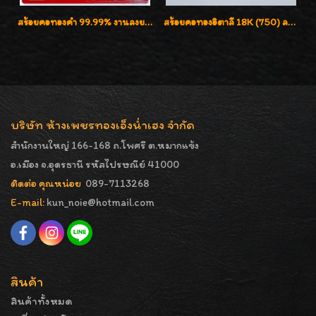
สร้อยคอทองคำ 99.99% งานลงยาสุโขทัยแท้ งานช่างทองโบราณ หรูหรา น่าสะสมค่ะ
สร้อยคอทองอิตาลี 18K (750) ลายสวยตัดเหลี่ยมคมชัด ใส่สวยน่ารักค่ะ
บริษัท ห้างเพชรทองเอ็งน่ำเฮง จำกัด
สำนักงานใหญ่ 166-168 ถ.โพศรี ต.หมากแข้ง
อ.เมือง จ.อุดรธานี รหัสไปรษณีย์ 41000
ติดต่อ คุณหน่อย
089-7113268
E-mail:
kun_noie@hotmail.com
สินค้า
สินค้าทั้งหมด