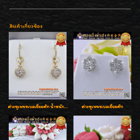
สินค้าเกี่ยวข้อง
ต่างหูเพชรเบลเยี่ยมคัท น้ำหนักเพชร 0.99 กะรัต ต่างหูห้อยตุ้งติ้งหัวใจสวยน่ารักใส่ได้ทุกวันค่ะ
ต่างหูเพชรเบลเยี่ยมคัท