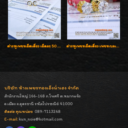
ต่างหูเพชรเม็ดเดี่ยว เม็ดละ 50 สตางค์ คู่ละ 1 กะรัต เพชรเบลเยี่ยมคัท น้ำ 98 F-Color/ VVS2 / 3EX พร้อมใบเซอร์สถาบัน GIA มาตรฐานสากลค่ะ
ต่างหูเพชรเม็ดเดี่ยว เพชรเบลเยี่ยมคัท น้ำ 96 H-Color/IF & VVS2/3EX น้ำหนักเพชรรวม 1.83 กะรัต พร้อมใบเซอร์ LAB GIA & HRD เพชรสวยปิ๊ง ราคาขายส่งค่ะ
บริษัท ห้างเพชรทองเอ็งน่ำเฮง จำกัด
สำนักงานใหญ่ 166-168 ถ.โพศรี ต.หมากแข้ง
อ.เมือง จ.อุดรธานี รหัสไปรษณีย์ 41000
ติดต่อ คุณหน่อย
089-7113268
E-mail:
kun_noie@hotmail.com