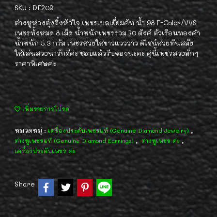
SKU : DE209
ต่างหูห่วงตุ้งติ้งหัวใจ เพชรเบลเยี่ยมคัท น้ำ 98 F-Color/VVS
เพชรทั้งหมด 8 เม็ด น้ำหนักเพชรรวม 70 ตังค์ ตัวเรือนทองคำ
น้ำหนัก 5.3 กรัม เพชรสวยใสขาวแวววาว ดีไซน์สวยทันสมัย
ใส่เล่นสวยน่ารักดีค่ะ ชอบแล้วรีบจองนะคะ คู่นี้เพชรสวยมั่กๆ
ราคาพิเศษค่ะ
เพิ่มรายการโปรด
หมวดหมู่ :
,
เครื่องประดับเพชรแท้ (Genuine Diamond Jewelry)
,
,
ต่างหูเพชรแท้ (Genuine Diamond Earrings)
ต่างหูเพชร ค่ะ
เครื่องประดับเพชร ค่ะ
Share