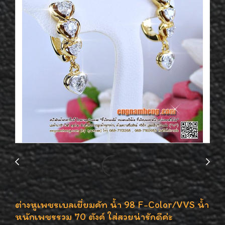
ต่างหูเพชรเบลเยี่ยมคัท น้ำ 98 F-Color/VVS น้ำ
หนักเพชรรวม 70 ตังค์ ใส่สวยน่ารักดีค่ะ