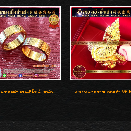
แหวนทองคำ งานดีไซน์ หนัก 2 สลึง เงาวิ้บวั้บ