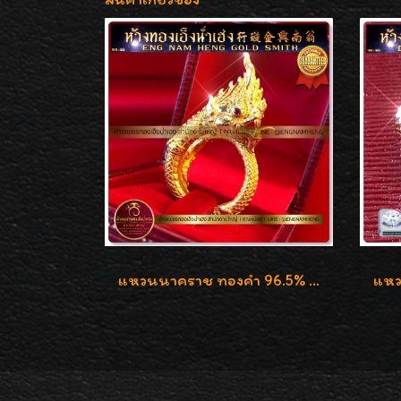
แหวนนาคราช ทองคำ 96.5% น้ำหนัก 21.2g งานดีไซน์สวยมากๆค่ะ