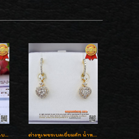
ต่างหูเพชรเม็ดเดี่ยว เพชรเบลเยี่ยมคัท น้ำ 96 H-Color/IF & VVS2/3EX น้ำหนักเพชรรวม 1.83 กะรัต พร้อมใบเซอร์ LAB GIA & HRD เพชรสวยปิ๊ง ราคาขายส่งค่ะ
ต่างหูเพชรเบลเยี่ยมคัท น้ำหนักเพชร 0.99 กะรัต ต่างหูห้อยตุ้งติ้งหัวใจสวยน่ารักใส่ได้ทุกวันค่ะ