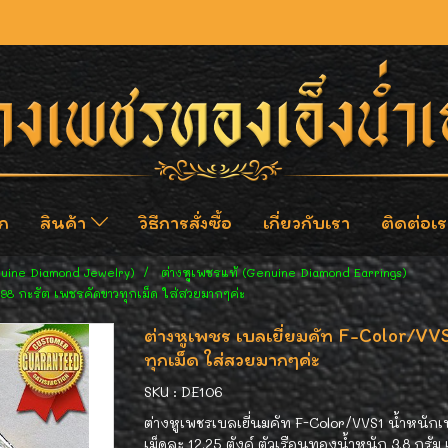
ก
สินค้า
วิธีการสั่งซื้อ
เกี่ยวกับเรา
ติดต่อเร
nuine Diamond Jewelry)
ต่างหูเพชรแท้ (Genuine Diamond Earrings)
.98 กะรัต เพชรคัดขาวทุกเม็ด ใส่สวยมากๆค่ะ
ต่างหูเพชร เบลเยี่ยมคัท F-Color/VV
ทุกเม็ด ใส่สวยมากๆค่ะ
SKU : DE106
ต่างหูเพชรเบลเยี่นมคัท F-Color/VVS1 น้ำหนักเ
เม็ดละ 12.25 ตังค์ ตัวเรือนทองน้ำหนัก 3.8 กร