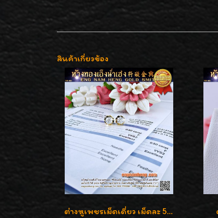
สินค้าเกี่ยวข้อง
ต่างหูเพชรเม็ดเดี่ยว เม็ดละ 50 สตางค์ คู่ละ 1 กะรัต เพชรเบลเยี่ยมคัท น้ำ 98 F-Color/ VVS2 / 3EX พร้อมใบเซอร์สถาบัน GIA มาตรฐานสากลค่ะ