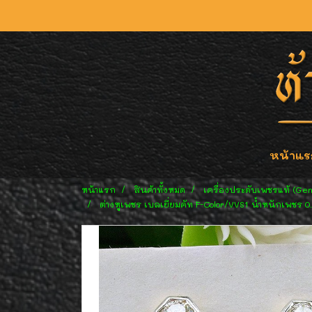
หน้าแร
หน้าแรก
สินค้าทั้งหมด
เครื่องประดับเพชรแท้ (Ge
ต่างหูเพชร เบลเยี่ยมคัท F-Color/VVS1 น้ำหนักเพชร 0