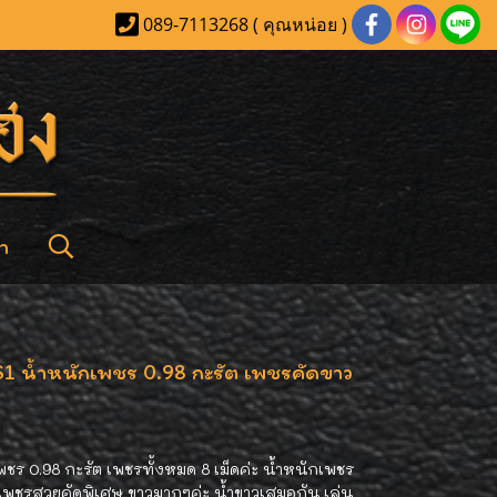
089-7113268 ( คุณหน่อย )
า
S1 น้ำหนักเพชร 0.98 กะรัต เพชรคัดขาว
พชร 0.98 กะรัต เพชรทั้งหมด 8 เม็ดค่ะ น้ำหนักเพชร
ัม เพชรสวยคัดพิเศษ ขาวมากๆค่ะ น้ำขาวเสมอกัน เล่น