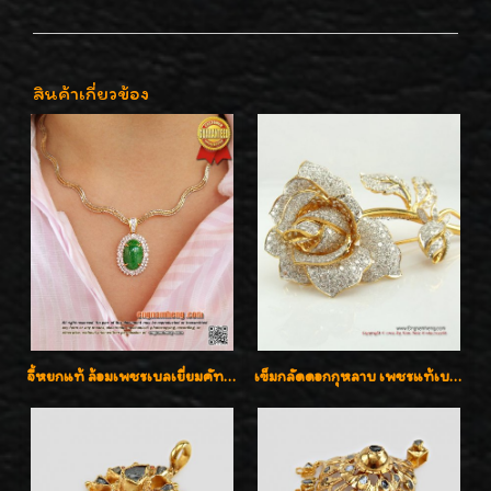
สินค้าเกี่ยวข้อง
จี้หยกแท้ ล้อมเพชรเบลเยี่ยมคัท ราคาพิเศษไม่แพงค่ะ
เข็มกลัดดอกกุหลาบ เพชรแท้เบลเยี่ยมคัต งานปราณีตค่ะ