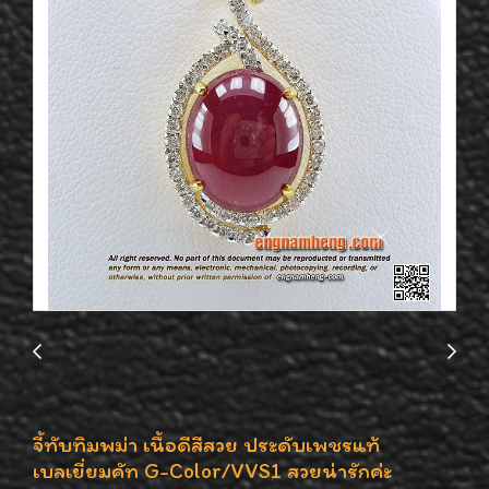
จี้ทับทิมพม่า เนื้อดีสีสวย ประดับเพชรแท้
เบลเยี่ยมคัท G-Color/VVS1 สวยน่ารักค่ะ