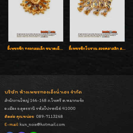
จี้เพชรซีก ทรงกลมเล็ก ขนาดเม็ดกระดุม สวยๆ
จี้เพชรซีกโบราณ สวยคลาสสิก สภาพสมบูรณ์สุดๆค่ะ
บริษัท ห้างเพชรทองเอ็งน่ำเฮง จำกัด
สำนักงานใหญ่ 166-168 ถ.โพศรี ต.หมากแข้ง
อ.เมือง จ.อุดรธานี รหัสไปรษณีย์ 41000
ติดต่อ คุณหน่อย
089-7113268
E-mail:
kun_noie@hotmail.com