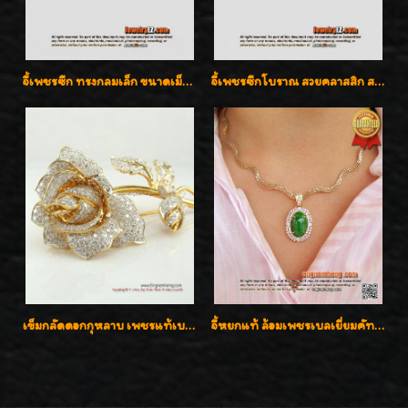
จี้เพชรซีก ทรงกลมเล็ก ขนาดเม็ดกระดุม สวยๆ
จี้เพชรซีกโบราณ สวยคลาสสิก สภาพสมบูรณ์สุดๆค่ะ
เข็มกลัดดอกกุหลาบ เพชรแท้เบลเยี่ยมคัต งานปราณีตค่ะ
จี้หยกแท้ ล้อมเพชรเบลเยี่ยมคัท ราคาพิเศษไม่แพงค่ะ