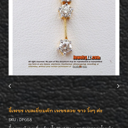
จี้เพชร เบลเยี่ยมคัท เพชรสวย ขาว วิ้งๆ ค่ะ
SKU : DP058