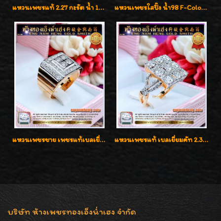
แหวนเพชรแท้ 2.27 กะรัต น้ำ 100% เบลเยี่ยมคัท ลวดลายดอกกุหลาบหรู
แหวนเพชรใสปิ๊ง น้ำ98 F-Color/VVS1 น้ำหนักเพชรรวม 2.56 กะรัต ใส่เต็มนิ้วเพชรเป็นน้ำเป็นเนื้อสวยมากๆค่ะ
แหวนเพชรชาย เพชรแท้เบลเยี่ยมคัท น้ำ100% D-Color/VVS 2.46 กะรัต
แหวนเพชรแท้ เบลเยี่ยมคัท 2.39 กะรัต น้ำ 98 F-Color/VVS ดีไซน์หน้ากว้างหรูเต็มนิ้ว
บริษัท ห้างเพชรทองเอ็งน่ำเฮง จำกัด