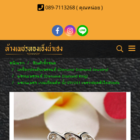
089-7113268 ( คุณหน่อย )
หน้าแรก
สินค้าทั้งหมด
เครื่องประดับเพชรแท้ (Genuine Diamond Jewelry)
แหวนเพชรแท้ (Genuine Diamond Ring)
แหวนเพชร เบลเยี่ยมคัท น้ำ 97VVS1 เพชรสอดหัวใจสวยค่ะ