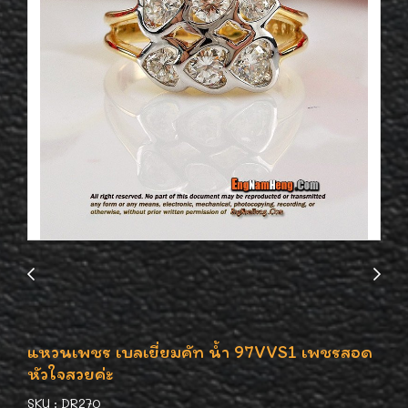
แหวนเพชร เบลเยี่ยมคัท น้ำ 97VVS1 เพชรสอด
หัวใจสวยค่ะ
SKU : DR270