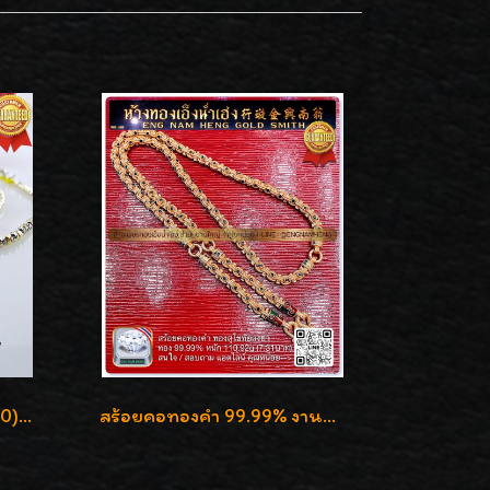
สร้อยคอทองอิตาลี 18K (750) ลายสวยตัดเหลี่ยมคมชัด ใส่สวยน่ารักค่ะ
สร้อยคอทองคำ 99.99% งานลงยาสุโขทัยแท้ งานช่างทองโบราณ หรูหรา น่าสะสมค่ะ