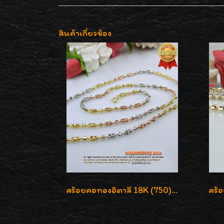
สินค้าเกี่ยวข้อง
สร้อยคอทองอิตาลี 18K (750) ชุบ 3 สี แกะลายสวยรุ่นใหม่ ลายละเอียดเงาวิบวับค่ะ