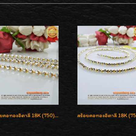
สร้อยคอทองอิตาลี 18K (750) ลายยินตันแกะมูนคัดสวย ลายนี้เงามากๆค่ะ ใส่ทนแข็งแรง