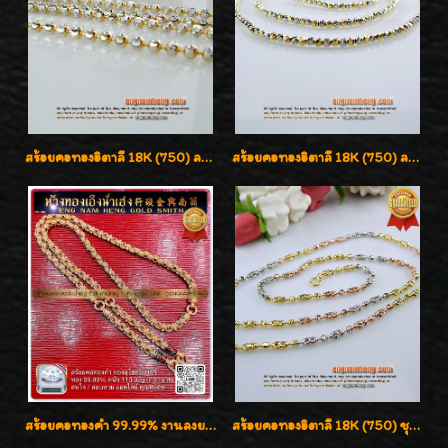
สร้อยคอทองอิตาลี 18K (750) ลายยินตันแกะมูนคัดสวย ลายนี้เงามากๆค่ะ ใส่ทนแข็งแรง
สร้อยคอทองอิตาลี 18K (750) ลายสวยตัดเหลี่ยมคมชัด ใส่สวยน่ารักค่ะ
สร้อยคอทองคำ 99.99% งานลงยาสุโขทัยแท้ งานช่างทองโบราณ หรูหรา น่าสะสมค่ะ
สร้อยคอทองอิตาลี 18K (750) ชุบ 3 สี แกะลายสวยรุ่นใหม่ ลายละเอียดเงาวิบวับค่ะ