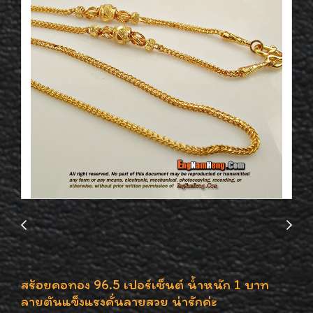
สร้อยคอทอง 96.5 เปอร์เซ็นต์ น้ำหนัก 1 บาท
ลายตันแข็งแรงคั่นลายสวย น่ารักค่ะ