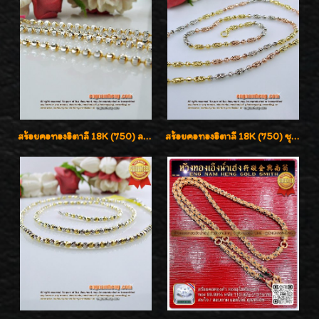
สร้อยคอทองอิตาลี 18K (750) ลายยินตันแกะมูนคัดสวย ลายนี้เงามากๆค่ะ ใส่ทนแข็งแรง
สร้อยคอทองอิตาลี 18K (750) ชุบ 3 สี แกะลายสวยรุ่นใหม่ ลายละเอียดเงาวิบวับค่ะ