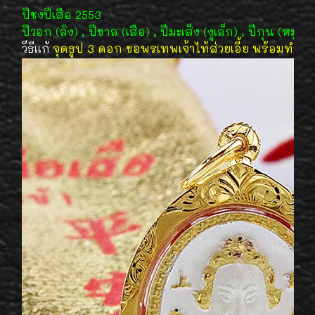
ปีชงปีเสือ 2553
ปีวอก (ลิง) , ปีขาล (เสือ) , ปีมะเส็ง (งูเล็ก) , ปีกุน (หมู)
วีธีแก้
จุดธูป 3 ดอก ขอพรเทพเจ้าไท้ส่วยเอี้ย พร้อมทำพิ