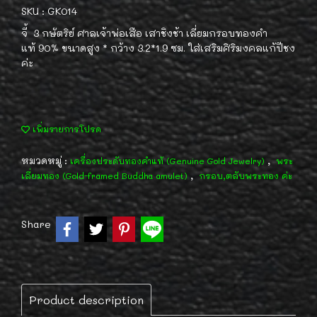
SKU : GK014
จี้ 3 กษัตริย์ ศาลเจ้าพ่อเสือ เสาชิงช้า เลี่ยมกรอบทองคำ
แท้ 90% ขนาดสูง * กว้าง 3.2*1.9 ซม. ใส่เสริมศิริมงคลแก้ปีชง
ค่ะ
เพิ่มรายการโปรด
หมวดหมู่ :
,
เครื่องประดับทองคำแท้ (Genuine Gold Jewelry)
พระ
,
เลี่ยมทอง (Gold-framed Buddha amulet)
กรอบ,ตลับพระทอง ค่ะ
Share
Product description