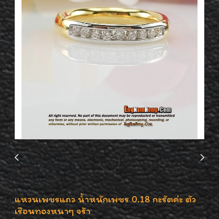
แหวนเพชรแถว น้ำหนักเพชร 0.18 กะรัตค่ะ ตัว
เรือนทองหนาๆ จร้า