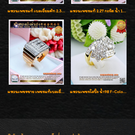
แหวนเพชรแท้ เบลเยี่ยมคัท 2.39 กะรัต น้ำ 98 F-Color/VVS ดีไซน์หน้ากว้างหรูเต็มนิ้ว
แหวนเพชรแท้ 2.27 กะรัต น้ำ 100% เบลเยี่ยมคัท ลวดลายดอกกุหลาบหรู
แหวนเพชรชาย เพชรแท้เบลเยี่ยมคัท น้ำ100% D-Color/VVS 2.46 กะรัต
แหวนเพชรใสปิ๊ง น้ำ98 F-Color/VVS1 น้ำหนักเพชรรวม 2.56 กะรัต ใส่เต็มนิ้วเพชรเป็นน้ำเป็นเนื้อสวยมากๆค่ะ