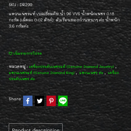
SKU : DR299
แหวนเพชรแท้ เบลเยี่ยมคัท น้ำ 96 VVS น้ำหนักเพชร 0.18
กะรัต (เม็ดละ 0.02 ตังค์) ตัวเรือนทองก้านหนาๆ ค่ะ น้ำหนัก
3.6 กรัมค่ะ
เพิ่มรายการโปรด
หมวดหมู่ :
,
เครื่องประดับเพชรแท้ (Genuine Diamond Jewelry)
,
,
แหวนเพชรแท้ (Genuine Diamond Ring)
แหวนเพชร ค่ะ
เครื่อง
ประดับเพชร ค่ะ
Share
Product description