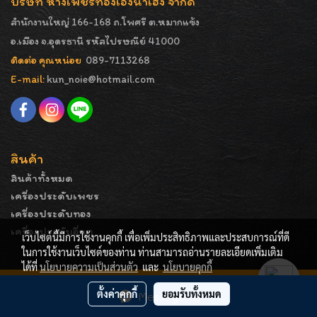
บริษัท ห้างเพชรทองเอ็งน่ำเฮง จำกัด
สำนักงานใหญ่ 166-168 ถ.โพศรี ต.หมากแข้ง
อ.เมือง จ.อุดรธานี รหัสไปรษณีย์ 41000
ติดต่อ คุณหน่อย
089-7113268
E-mail:
kun_noie@hotmail.com
สินค้า
สินค้าทั้งหมด
เครื่องประดับเพชร
เครื่องประดับทอง
เครื่องประดับอื่นๆ
เว็บไซต์นี้มีการใช้งานคุกกี้ เพื่อเพิ่มประสิทธิภาพและประสบการณ์ที่ดี
ในการใช้งานเว็บไซต์ของท่าน ท่านสามารถอ่านรายละเอียดเพิ่มเติม
ได้ที่
นโยบายความเป็นส่วนตัว
และ
นโยบายคุกกี้
COPYRIGHT - ENGNAMHENG | รูปภาพมีลิขสิทธิ์ ห้ามมิให้
ตั้งค่าคุกกี้
ยอมรับทั้งหมด
Message Us
ทำการคัดลอกหรือนำไปเผยแพร่ก่อนได้รับอนุญาต