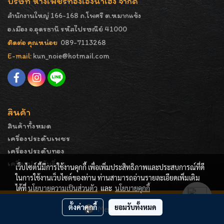
บริษัท ห้างเพชรทองเอ็งน่ำเฮง จำกัด
สำนักงานใหญ่ 166-168 ถ.โพศรี ต.หมากแข้ง
อ.เมือง จ.อุดรธานี รหัสไปรษณีย์ 41000
ติดต่อ คุณหน่อย
089-7113268
E-mail:
kun_noie@hotmail.com
สินค้า
สินค้าทั้งหมด
เครื่องประดับเพชร
เครื่องประดับทอง
เครื่องประดับอื่นๆ
เว็บไซต์นี้มีการใช้งานคุกกี้ เพื่อเพิ่มประสิทธิภาพและประสบการณ์ที่ดี
ในการใช้งานเว็บไซต์ของท่าน ท่านสามารถอ่านรายละเอียดเพิ่มเติม
ได้ที่
นโยบายความเป็นส่วนตัว
และ
นโยบายคุกกี้
COPYRIGHT - ENGNAMHENG | รูปภาพมีลิขสิทธิ์ ห้ามมิให้
ตั้งค่าคุกกี้
ยอมรับทั้งหมด
Message Us
ทำการคัดลอกหรือนำไปเผยแพร่ก่อนได้รับอนุญาต