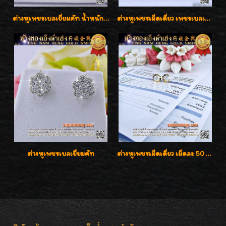
ต่างหูเพชรเบลเยี่ยมคัท น้ำหนักเพชร 0.99 กะรัต ต่างหูห้อยตุ้งติ้งหัวใจสวยน่ารักใส่ได้ทุกวันค่ะ
ต่างหูเพชรเม็ดเดี่ยว เพชรเบลเยี่ยมคัท น้ำ 96 H-Color/IF & VVS2/3EX น้ำหนักเพชรรวม 1.83 กะรัต พร้อมใบเซอร์ LAB GIA & HRD เพชรสวยปิ๊ง ราคาขายส่งค่ะ
ต่างหูเพชรเบลเยี่ยมคัท
ต่างหูเพชรเม็ดเดี่ยว เม็ดละ 50 สตางค์ คู่ละ 1 กะรัต เพชรเบลเยี่ยมคัท น้ำ 98 F-Color/ VVS2 / 3EX พร้อมใบเซอร์สถาบัน GIA มาตรฐานสากลค่ะ