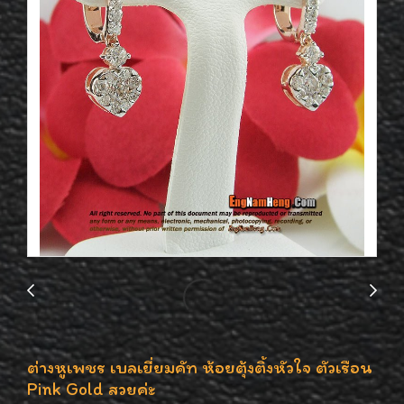
ต่างหูเพชร เบลเยี่ยมคัท ห้อยตุ้งติ้งหัวใจ ตัวเรือน
Pink Gold สวยค่ะ