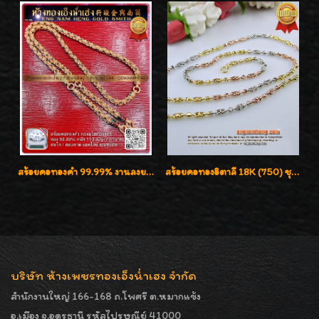
สร้อยคอทองคำ 99.99% งานลงยาสุโขทัยแท้ งานช่างทองโบราณ หรูหรา น่าสะสมค่ะ
สร้อยคอทองอิตาลี 18K (750) ชุบ 3 สี แกะลายสวยรุ่นใหม่ ลายละเอียดเงาวิบวับค่ะ
บริษัท ห้างเพชรทองเอ็งน่ำเฮง จำกัด
สำนักงานใหญ่ 166-168 ถ.โพศรี ต.หมากแข้ง
อ.เมือง จ.อุดรธานี รหัสไปรษณีย์ 41000