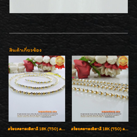
สินค้าเกี่ยวข้อง
สร้อยคอทองอิตาลี 18K (750) ลายสวยตัดเหลี่ยมคมชัด ใส่สวยน่ารักค่ะ
สร้อยคอทองอิตาลี 18K (750) ลายยินตันแกะมูนคัดสวย ลายนี้เงามากๆค่ะ ใส่ทนแข็งแรง