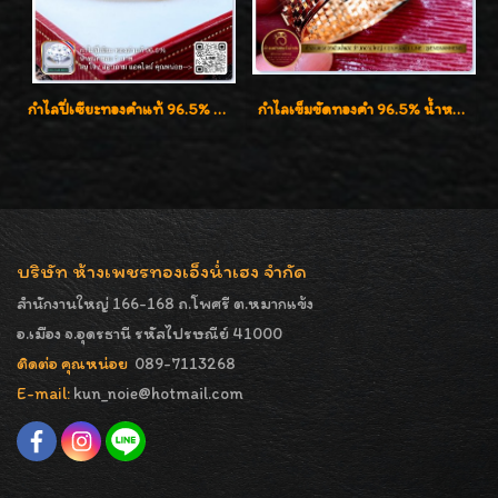
กำไลปี่เซียะทองคำแท้ 96.5% น้ำหนัก 1 บาท เสริมโชคลาภ
กำไลเข็มขัดทองคำ 96.5% น้ำหนัก 3 บาท หรูหรา สวยมากๆค่ะ
บริษัท ห้างเพชรทองเอ็งน่ำเฮง จำกัด
สำนักงานใหญ่ 166-168 ถ.โพศรี ต.หมากแข้ง
อ.เมือง จ.อุดรธานี รหัสไปรษณีย์ 41000
ติดต่อ คุณหน่อย
089-7113268
E-mail:
kun_noie@hotmail.com