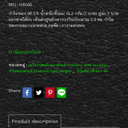
SKU : GB035
กำไลทอง 96.5% น้ำหนักชิ้นละ 15.2 กรัม (1 บาท) คู่ละ 2 บาท
แยกขายได้่ค่ะ เส้นผ่าศูนย์กลางวงในประมาณ 5.3 ซม. กำไล
ทองกลมแกะลายสวย คมชัด เงางามสวยค่ะ
เพิ่มรายการโปรด
หมวดหมู่ :
,
เครื่องประดับทองคำแท้ (Genuine Gold Jewelry)
,
กำไลทองคำแท้ (Genuine Gold Bangle)
กำไลมือ,เท้าทอง ค่ะ
Share
Product description