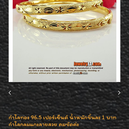
กำไลทอง 96.5 เปอร์เซ็นต์ น้ำหนักชิ้นละ 1 บาท
กำไลกลมแกะลายสวย คมชัดค่ะ