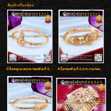
สินค้าเกี่ยวข้อง
กำไลพญานาคราช ทองคำแท้ 96.5% น้ำหนัก 1 บาท เสริมสิริมงคล
กำไลทองคำแท้ 2 บาท งานทองฉลุลาย ดีไซน์หรูหรา สวยคลาสสิค