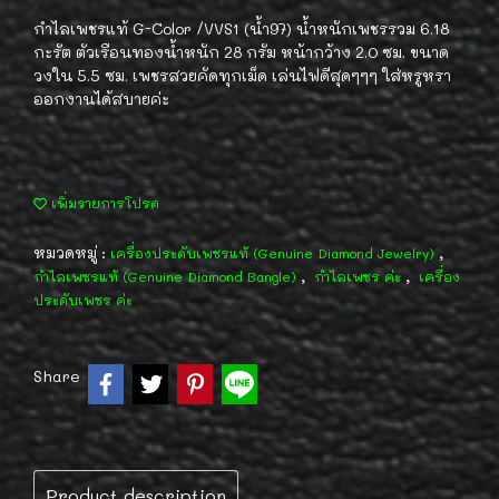
กำไลเพชรแท้ G-Color /VVS1 (น้ำ97) น้ำหนักเพชรรวม 6.18
กะรัต ตัวเรือนทองน้ำหนัก 28 กรัม หน้ากว้าง 2.0 ซม. ขนาด
วงใน 5.5 ซม. เพชรสวยคัดทุกเม็ด เล่นไฟดีสุดๆๆๆ ใส่หรูหรา
ออกงานได้สบายค่ะ
เพิ่มรายการโปรด
หมวดหมู่ :
,
เครื่องประดับเพชรแท้ (Genuine Diamond Jewelry)
,
,
กำไลเพชรแท้ (Genuine Diamond Bangle)
กำไลเพชร ค่ะ
เครื่อง
ประดับเพชร ค่ะ
Share
Product description