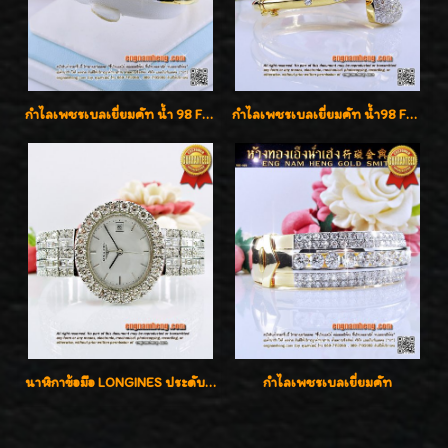
กำไลเพชรเบลเยี่ยมคัท น้ำ 98 F-Color/VVS เพชร 22 เม็ด น้ำหนักเพชรรวม 1.97 กะรัต ตัวเรือนตัน หนาแข็งแรง เพชรสวย ขาวจั๊ว ทุกเม็ด เล่นไฟ่วิ้งสุดๆค่ะ เปิดราคาโปรโมชั่น ถูกสุดๆค่ะ
กำไลเพชรเบลเยี่ยมคัท น้ำ98 F-Color/VVS น้ำหนักเพชรรวม 3.00 กะรัต สวยไม่ซ้ำใครค่ะ
นาฬิกาข้อมือ LONGINES ประดับเพชร 5.20 กะรัต ใส่เล่น ใส่ออกงานหรูหราไฮโซค่ะ
กำไลเพชรเบลเยี่ยมคัท