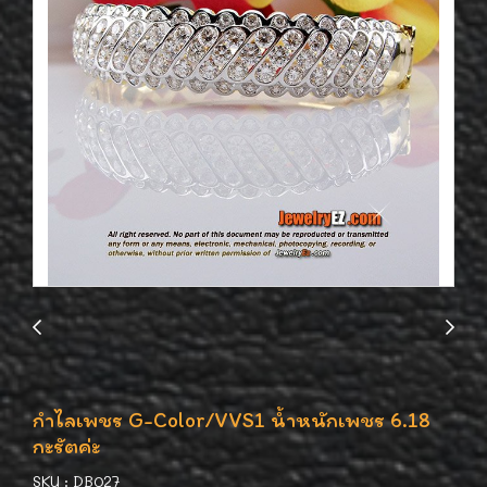
กำไลเพชร G-Color/VVS1 น้ำหนักเพชร 6.18
กะรัตค่ะ
SKU : DB027