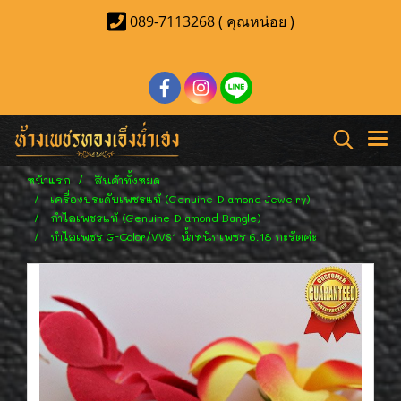
089-7113268 ( คุณหน่อย )
หน้าแรก
สินค้าทั้งหมด
เครื่องประดับเพชรแท้ (Genuine Diamond Jewelry)
กำไลเพชรแท้ (Genuine Diamond Bangle)
กำไลเพชร G-Color/VVS1 น้ำหนักเพชร 6.18 กะรัตค่ะ