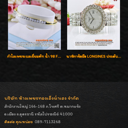
กำไลเพชรเบลเยี่ยมคัท น้ำ 98 F-Color/VVS เพชร 22 เม็ด น้ำหนักเพชรรวม 1.97 กะรัต ตัวเรือนตัน หนาแข็งแรง เพชรสวย ขาวจั๊ว ทุกเม็ด เล่นไฟ่วิ้งสุดๆค่ะ เปิดราคาโปรโมชั่น ถูกสุดๆค่ะ
นาฬิกาข้อมือ LONGINES ประดับเพชร 5.20 กะรัต ใส่เล่น ใส่ออกงานหรูหราไฮโซค่ะ
บริษัท ห้างเพชรทองเอ็งน่ำเฮง จำกัด
สำนักงานใหญ่ 166-168 ถ.โพศรี ต.หมากแข้ง
อ.เมือง จ.อุดรธานี รหัสไปรษณีย์ 41000
ติดต่อ คุณหน่อย
089-7113268