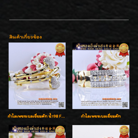
สินค้าเกี่ยวข้อง
กำไลเพชรเบลเยี่ยมคัท น้ำ98 F-Color/VVS น้ำหนักเพชรรวม 3.00 กะรัต สวยไม่ซ้ำใครค่ะ
กำไลเพชรเบลเยี่ยมคัท