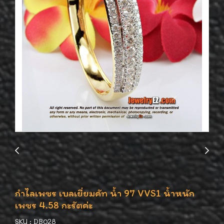
กำไลเพชร เบลเยี่ยมคัท น้ำ 97 VVS1 น้ำหนัก
เพชร 4.58 กะรัตค่ะ
SKU : DB028