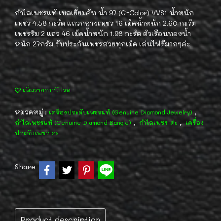
กำไลเพชรแท้ เบลเยี่ยมคัท น้ำ 97 (G-Color) VVS1 น้ำหนัก
เพชร 4.58 กะรัต แถวกลางเพชร 16 เม็ดน้ำหนัก 2.60 กะรัต
เพชรริม 2 แถว 46 เม็ดน้ำหนัก 1.98 กะรัต ตัวเรือนทองน้ำ
หนัก 27กรัม รับประกันเพชรสวยทุกเม็ด เล่นไฟดีมากๆค่ะ
เพิ่มรายการโปรด
หมวดหมู่ :
,
เครื่องประดับเพชรแท้ (Genuine Diamond Jewelry)
,
,
กำไลเพชรแท้ (Genuine Diamond Bangle)
กำไลเพชร ค่ะ
เครื่อง
ประดับเพชร ค่ะ
Share
Product description