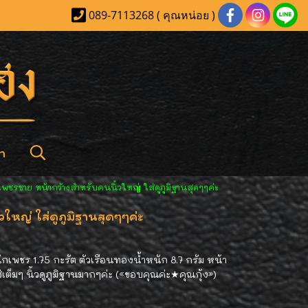
089-7113268 ( คุณหน่อย )
า
พชรชาย หน้ากว้างสำหรับคนนิ้วใหญ่ ใส่ดูภูมิฐานสุดๆๆค่ะ
หญ่ ใส่ดูภูมิฐานสุดๆๆค่ะ
พชร 1.75 กะรัต ตัวเรือนทองน้ำหนัก 8.7 กรัม หน้า
เต็มๆ นิ้วดูภูมิฐานมากๆค่ะ («ขอบคุณค่ะ★คุณกุ้ง»)