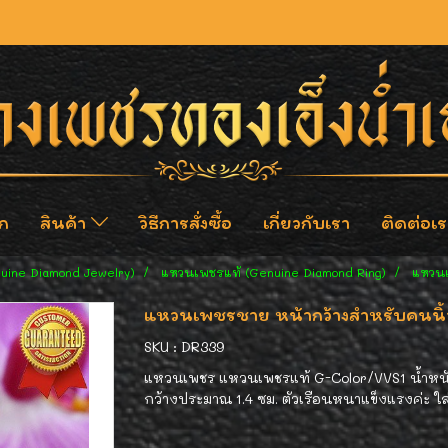
ก
สินค้า
วิธีการสั่งซื้อ
เกี่ยวกับเรา
ติดต่อเร
nuine Diamond Jewelry)
แหวนเพชรแท้ (Genuine Diamond Ring)
แหวนเ
แหวนเพชรชาย หน้ากว้างสำหรับคนนิ้วใ
SKU : DR339
แหวนเพชร แหวนเพชรแท้ G-Color/VVS1 น้ำหนักเ
กว้างประมาณ 1.4 ซม. ตัวเรือนหนาแข็งแรงค่ะ ใส่