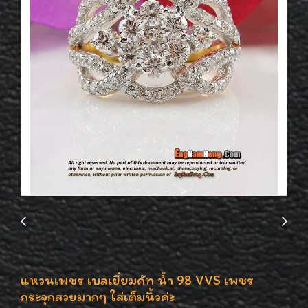
แหวนเพชร เบลเยี่ยมคัท น้ำ 98 VVS เพชร
กระจุกสวยมากๆ ใส่เต็มนิ้วค่ะ