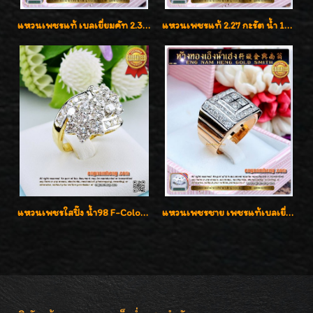
แหวนเพชรแท้ เบลเยี่ยมคัท 2.39 กะรัต น้ำ 98 F-Color/VVS ดีไซน์หน้ากว้างหรูเต็มนิ้ว
แหวนเพชรแท้ 2.27 กะรัต น้ำ 100% เบลเยี่ยมคัท ลวดลายดอกกุหลาบหรู
แหวนเพชรใสปิ๊ง น้ำ98 F-Color/VVS1 น้ำหนักเพชรรวม 2.56 กะรัต ใส่เต็มนิ้วเพชรเป็นน้ำเป็นเนื้อสวยมากๆค่ะ
แหวนเพชรชาย เพชรแท้เบลเยี่ยมคัท น้ำ100% D-Color/VVS 2.46 กะรัต