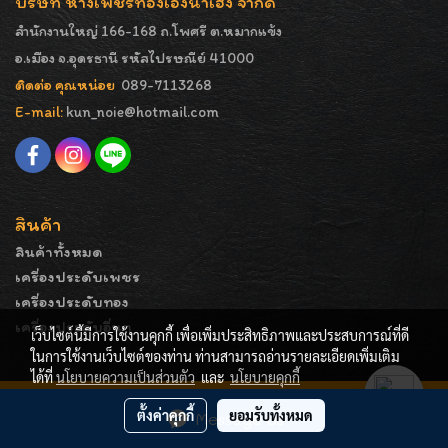
บริษัท ห้างเพชรทองเอ็งน่ำเฮง จำกัด
สำนักงานใหญ่ 166-168 ถ.โพศรี ต.หมากแข้ง
อ.เมือง จ.อุดรธานี รหัสไปรษณีย์ 41000
ติดต่อ คุณหน่อย
089-7113268
E-mail:
kun_noie@hotmail.com
สินค้า
สินค้าทั้งหมด
เครื่องประดับเพชร
เครื่องประดับทอง
เครื่องประดับอื่นๆ
เว็บไซต์นี้มีการใช้งานคุกกี้ เพื่อเพิ่มประสิทธิภาพและประสบการณ์ที่ดี
ในการใช้งานเว็บไซต์ของท่าน ท่านสามารถอ่านรายละเอียดเพิ่มเติม
ได้ที่
นโยบายความเป็นส่วนตัว
และ
นโยบายคุกกี้
COPYRIGHT - ENGNAMHENG | รูปภาพมีลิขสิทธิ์ ห้ามมิให้
ตั้งค่าคุกกี้
ยอมรับทั้งหมด
Message Us
ทำการคัดลอกหรือนำไปเผยแพร่ก่อนได้รับอนุญาต