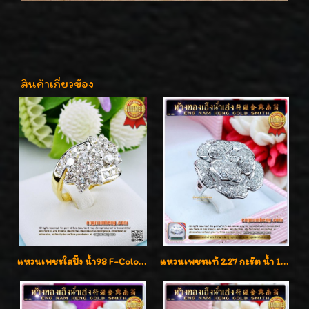
สินค้าเกี่ยวข้อง
แหวนเพชรใสปิ๊ง น้ำ98 F-Color/VVS1 น้ำหนักเพชรรวม 2.56 กะรัต ใส่เต็มนิ้วเพชรเป็นน้ำเป็นเนื้อสวยมากๆค่ะ
แหวนเพชรแท้ 2.27 กะรัต น้ำ 100% เบลเยี่ยมคัท ลวดลายดอกกุหลาบหรู