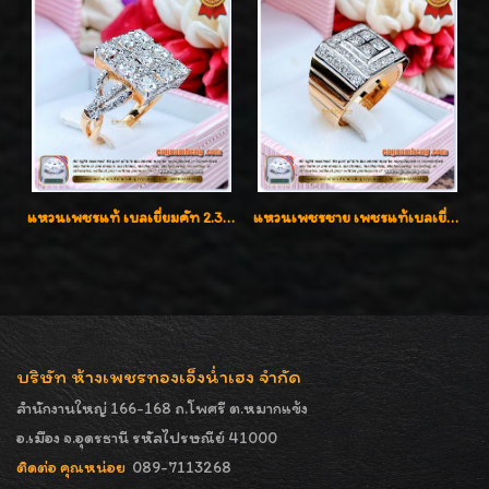
แหวนเพชรแท้ เบลเยี่ยมคัท 2.39 กะรัต น้ำ 98 F-Color/VVS ดีไซน์หน้ากว้างหรูเต็มนิ้ว
แหวนเพชรชาย เพชรแท้เบลเยี่ยมคัท น้ำ100% D-Color/VVS 2.46 กะรัต
บริษัท ห้างเพชรทองเอ็งน่ำเฮง จำกัด
สำนักงานใหญ่ 166-168 ถ.โพศรี ต.หมากแข้ง
อ.เมือง จ.อุดรธานี รหัสไปรษณีย์ 41000
ติดต่อ คุณหน่อย
089-7113268