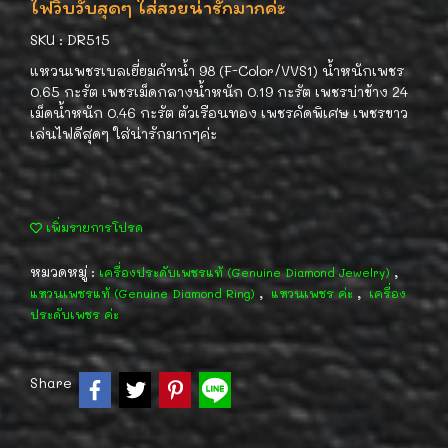
ไฟวิบวับสุดๆ ใส่สวยน่ารักมากค่ะ
SKU : DR515
แหวนเพชรเบลเยี่ยมคัทน้ำ 98 (F-Color/VVS1) น้ำหนักเพชร
0.65 กะรัต เพชรเม็ดกลางน้ำหนัก 0.19 กะรัต เพชรบ่าข้าง 24
เม็ดน้ำหนัก 0.46 กะรัต ตัวเรือนทอง เพชรคัดพิเศษ เพชรขาว
เล่นไฟดีสุดๆ ใส่น่ารักมากๆค่ะ
เพิ่มรายการโปรด
หมวดหมู่ :
,
เครื่องประดับเพชรแท้ (Genuine Diamond Jewelry)
,
,
แหวนเพชรแท้ (Genuine Diamond Ring)
แหวนเพชร ค่ะ
เครื่อง
ประดับเพชร ค่ะ
Share