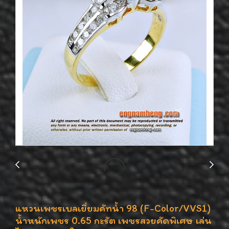
แหวนเพชรเบลเยี่ยมคัทน้ำ 98 (F-Color/VVS1)
น้ำหนักเพชร 0.65 กะรัต เพชรสวยคัดพิเศษ เล่น