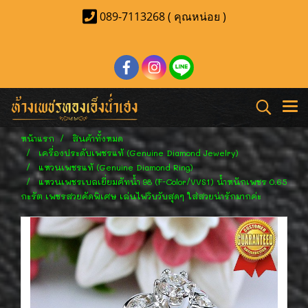
089-7113268 ( คุณหน่อย )
หน้าแรก
สินค้าทั้งหมด
เครื่องประดับเพชรแท้ (Genuine Diamond Jewelry)
แหวนเพชรแท้ (Genuine Diamond Ring)
แหวนเพชรเบลเยี่ยมคัทน้ำ 98 (F-Color/VVS1) น้ำหนักเพชร 0.65
กะรัต เพชรสวยคัดพิเศษ เล่นไฟวิบวับสุดๆ ใส่สวยน่ารักมากค่ะ