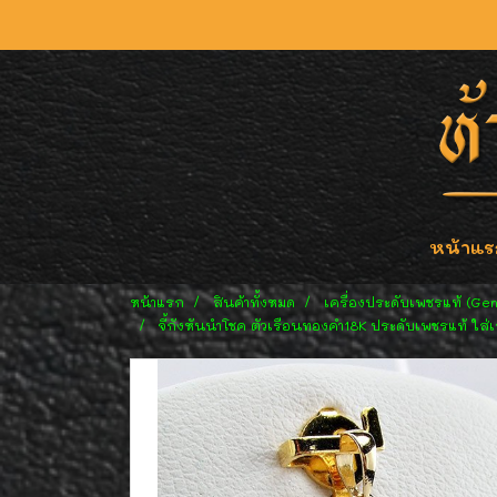
หน้าแร
หน้าแรก
สินค้าทั้งหมด
เครื่องประดับเพชรแท้ (Ge
จี้กังหันนำโชค ตัวเรือนทองคำ18K ประดับเพชรแท้ ใส่เ