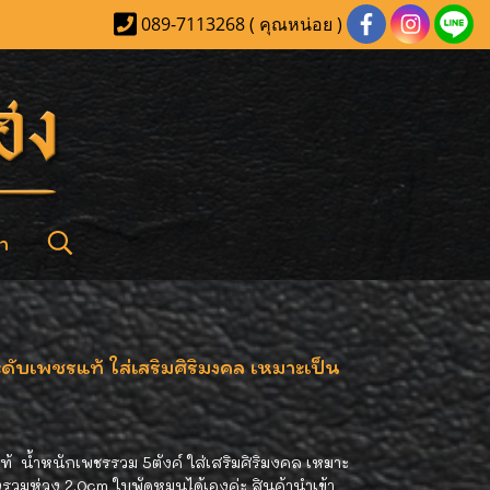
089-7113268 ( คุณหน่อย )
า
ดับเพชรแท้ ใส่เสริมศิริมงคล เหมาะเป็น
ท้ น้ำหนักเพชรรวม 5ตังค์ ใส่เสริมศิริมงคล เหมาะ
รวมห่วง 2.0cm ใบพัดหมุนได้เองค่ะ สินค้านำเข้า