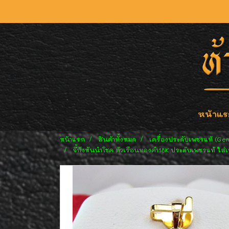
หน้าแร
หน้าแรก
สินค้าทั้งหมด
เครื่องประดับเพชรแท้ (Ge
จี้กังหันนำโชค ตัวเรือนทองคำ18K ประดับเพชรแท้ ใส่เ