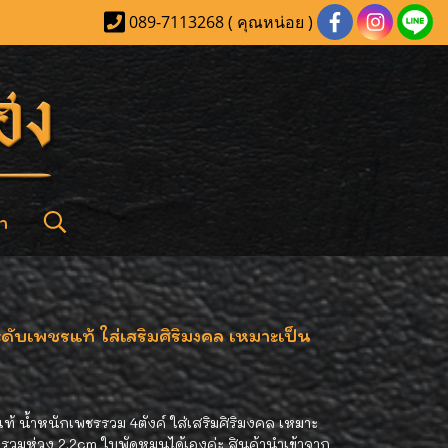
089-7113268 ( คุณหน่อย )
า
ดับเพชรแท้ ใส่เสริมศิริมงคล เหมาะเป็น
ท้ น้ำหนักเพชรรวม 4ตังค์ ใส่เสริมศิริมงคล เหมาะ
รวมห่วง 2.2cm ใบพัดหมุนได้เองค่ะ สินค้านำเข้าจาก