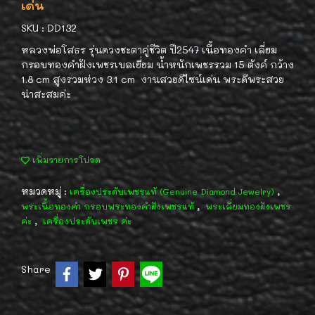
เด่น
SKU : DD132
หลวงพ่อโสธร รุ่นดวงชะตาคู่ชีวิต ปี2547 เนื้อทองคำ เลี่ยม
กรอบทองคำฝังเพชรเบลเยี่ยม น้ำหนักเพชรรวม 15 ตังค์ กว้าง
1.8 cm สูงรวมห่วง 3.1 cm งานสวยดีไซน์เด่น พระดีพระสวย
น่าสะสมค่ะ
เพิ่มรายการโปรด
หมวดหมู่ :
,
เครื่องประดับเพชรแท้ (Genuine Diamond Jewelry)
,
พระเนื้อทองคำ กรอบพระทองคำฝังเพชรแท้
พระเลี่ยมทองฝังเพชร
,
ค่ะ
เครื่องประดับเพชร ค่ะ
Share