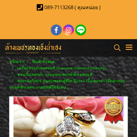
089-7113268 ( คุณหน่อย )
หน้าแรก
สินค้าทั้งหมด
เครื่องประดับเพชรแท้ (Genuine Diamond Jewelry)
พระเนื้อทองคำ กรอบพระทองคำฝังเพชรแท้
หลวงพ่อโสธร รุ่นดวงชะตาคู่ชีวิต ปี2547 เนื้อทองคำ เลี่ยมกรอบ
ทองคำฝังเพชร งานสวยดีไซน์เด่น