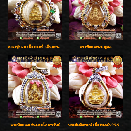
หลวงปู่ทวด เนื้อทองคำ เลี่ยมกรอบทองคำประดับเพชรแท้และพลอยนพเก้า น่ารักมากๆค่ะ
พระพิฆเนศวร ญสส.
พระพิฆเนศ รุ่นอุดมโภคทรัพย์
พระสังกัจจายน์ เนื้อทองคำ 99.99%