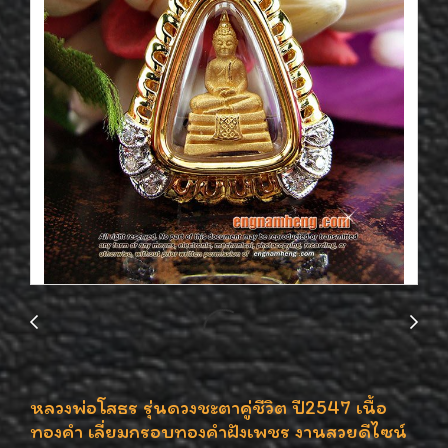
หลวงพ่อโสธร รุ่นดวงชะตาคู่ชีวิต ปี2547 เนื้อ
ทองคำ เลี่ยมกรอบทองคำฝังเพชร งานสวยดีไซน์