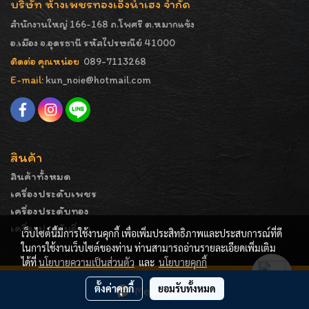
บริษัท ห้างเพชรทองเอ็งน่ำเฮง จำกัด
สำนักงานใหญ่ 166-168 ถ.โพศรี ต.หมากแข้ง
อ.เมือง จ.อุดรธานี รหัสไปรษณีย์ 41000
ติดต่อ คุณหน่อย
089-7113268
E-mail:
kun_noie@hotmail.com
สินค้า
สินค้าทั้งหมด
เครื่องประดับเพชร
เครื่องประดับทอง
เครื่องประดับอื่นๆ
เว็บไซต์นี้มีการใช้งานคุกกี้ เพื่อเพิ่มประสิทธิภาพและประสบการณ์ที่ดี
ในการใช้งานเว็บไซต์ของท่าน ท่านสามารถอ่านรายละเอียดเพิ่มเติม
ได้ที่
นโยบายความเป็นส่วนตัว
และ
นโยบายคุกกี้
COPYRIGHT - ENGNAMHENG | รูปภาพมีลิขสิทธิ์ ห้ามมิให้
ตั้งค่าคุกกี้
ยอมรับทั้งหมด
Message Us
ทำการคัดลอกหรือนำไปเผยแพร่ก่อนได้รับอนุญาต