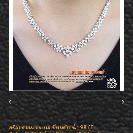
สร้อยคอเพชรเบลเยี่ยมคัท น้ำ 98 (F-