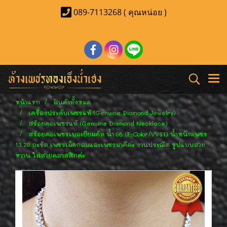
089-7113268 ( คุณหน่อย )
หน้าแรก
สินค้าทั้งหมด
เครื่องประดับเพชรแท้ (Genuine Diamond Jewelry)
สร้อยคอเพชรแท้ (Genuine Diamond Necklace)
สร้อยคอเพชรเบลเยี่ยมคัท น้ำ 98 (F-Color/VVS1) น้ำหนักเพชร
13.29 กะรัต เพชรเม็ดกลมและเพชรมาคีค่ะ งานประณีต รูปแบบสวย
หวาน ใส่สวยคลาสสิกค่ะ