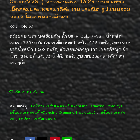
Color/VVS1) น้ำหนักเพชร 13.29 กะรัต เพชร
เม็ดกลมและเพชรมาคีค่ะ งานประณีต รูปแบบสวย
หวาน ใส่สวยคลาสสิกค่ะ
SKU : DN151
สร้อยคอเพชรเบลเยี่ยมคัท น้ำ 98 (F-Color/vVS1) น้ำหนัก
เพชร 13.29 กะรัต (เพชรเม็ดกลมน้ำหนัก 3.26 กะรัต, เพชรทรง
มาคีน้ำหนัก 10.03 กะรัต) ตัวเรือนทองชุบขาว เพชรคัดทุกเม็ด
น้ำขาวเสมอกันค่ะ เล่นไฟดีมากค่ะ รูปแบบสวยคลาสสิก หรู
มากๆค่ะ
เพิ่มรายการโปรด
หมวดหมู่ :
,
เครื่องประดับเพชรแท้ (Genuine Diamond Jewelry)
,
สร้อยคอเพชรแท้ (Genuine Diamond Necklace)
สร้อยคอเพชร
,
ค่ะ
เครื่องประดับเพชร ค่ะ