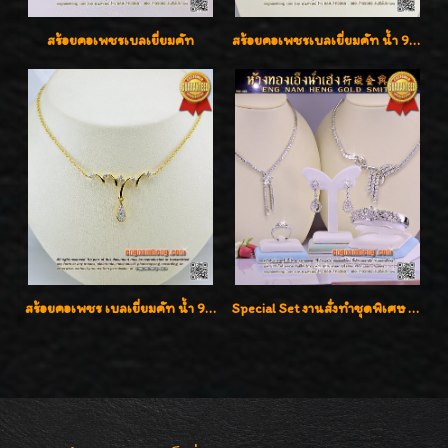
สร้อยคอเพชรเบลเยี่ยมคัท
สร้อยคอเพชรเบลเยี่ยมคัท น้ำ 99% E-Color / VVS น้ำหนักเพชรรวม 16.05 กะรัต
สร้อยคอเพชร เบลเยี่ยมคัท น้ำ 98% F-Color/VVS รูปแบบหวานใส่สวยดูดีน่ารักสุดๆค่ะ
Special Set งานสั่งทำชุดพิเศษ เพชรคัดทุกชิ้น สวยหรูหรา ราคามิตรภาพค่ะ