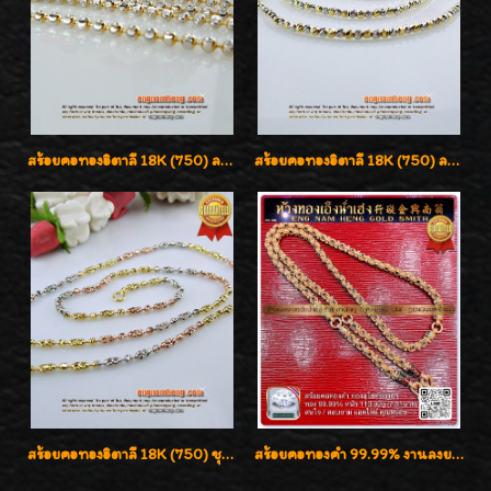
สร้อยคอทองอิตาลี 18K (750) ลายยินตันแกะมูนคัดสวย ลายนี้เงามากๆค่ะ ใส่ทนแข็งแรง
สร้อยคอทองอิตาลี 18K (750) ลายสวยตัดเหลี่ยมคมชัด ใส่สวยน่ารักค่ะ
สร้อยคอทองอิตาลี 18K (750) ชุบ 3 สี แกะลายสวยรุ่นใหม่ ลายละเอียดเงาวิบวับค่ะ
สร้อยคอทองคำ 99.99% งานลงยาสุโขทัยแท้ งานช่างทองโบราณ หรูหรา น่าสะสมค่ะ