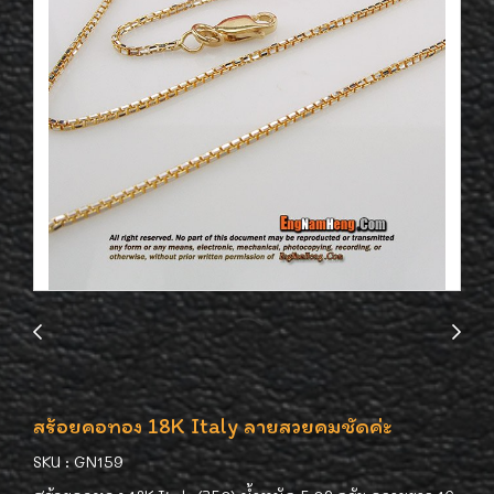
สร้อยคอทอง 18K Italy ลายสวยคมชัดค่ะ
SKU : GN159