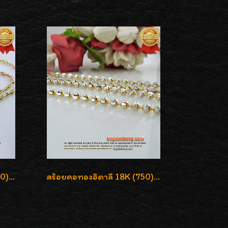
สร้อยคอทองอิตาลี 18K (750) ชุบ 3 สี แกะลายสวยรุ่นใหม่ ลายละเอียดเงาวิบวับค่ะ
สร้อยคอทองอิตาลี 18K (750) ลายยินตันแกะมูนคัดสวย ลายนี้เงามากๆค่ะ ใส่ทนแข็งแรง