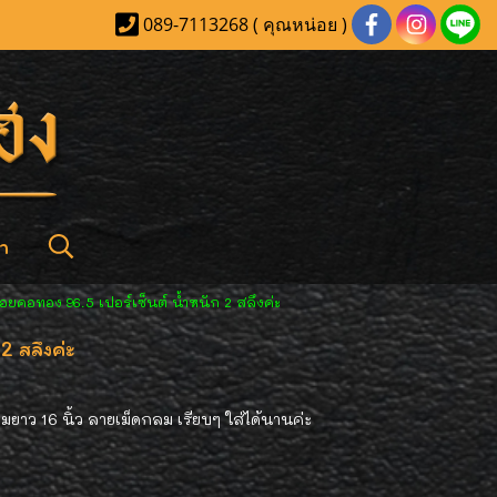
089-7113268 ( คุณหน่อย )
า
้อยคอทอง 96.5 เปอร์เซ็นต์ น้ำหนัก 2 สลึงค่ะ
2 สลึงค่ะ
มยาว 16 นิ้ว ลายเม็ดกลม เรียบๆ ใส่ได้นานค่ะ