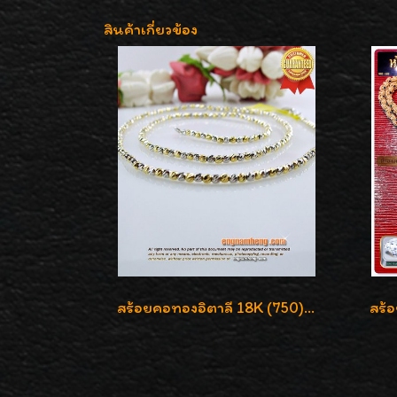
สินค้าเกี่ยวข้อง
สร้อยคอทองอิตาลี 18K (750) ลายสวยตัดเหลี่ยมคมชัด ใส่สวยน่ารักค่ะ