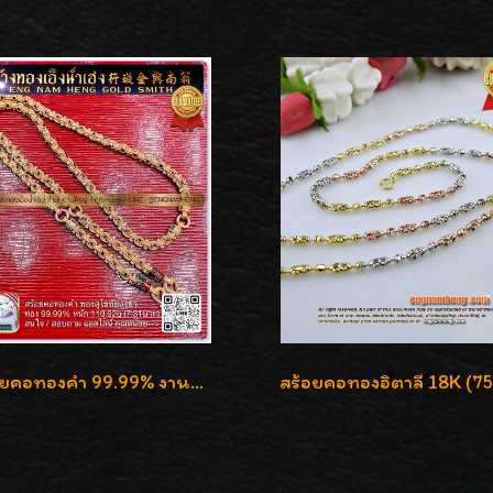
สร้อยคอทองคำ 99.99% งานลงยาสุโขทัยแท้ งานช่างทองโบราณ หรูหรา น่าสะสมค่ะ