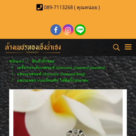
089-7113268 ( คุณหน่อย )
หน้าแรก
สินค้าทั้งหมด
เครื่องประดับเพชรแท้ (Genuine Diamond Jewelry)
แหวนเพชรแท้ (Genuine Diamond Ring)
แหวนเพชร เบลเยี่ยมคัท ใส่ติดนิ้วสวยๆค่ะ