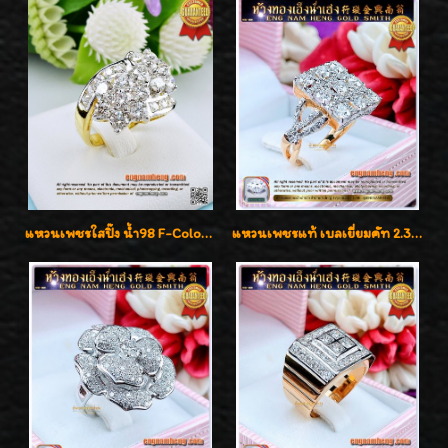
แหวนเพชรใสปิ๊ง น้ำ98 F-Color/VVS1 น้ำหนักเพชรรวม 2.56 กะรัต ใส่เต็มนิ้วเพชรเป็นน้ำเป็นเนื้อสวยมากๆค่ะ
แหวนเพชรแท้ เบลเยี่ยมคัท 2.39 กะรัต น้ำ 98 F-Color/VVS ดีไซน์หน้ากว้างหรูเต็มนิ้ว