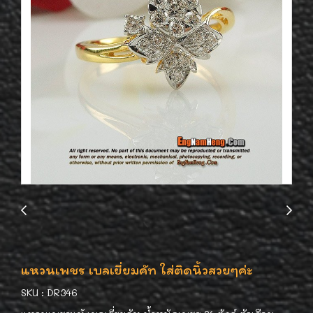
แหวนเพชร เบลเยี่ยมคัท ใส่ติดนิ้วสวยๆค่ะ
SKU : DR346