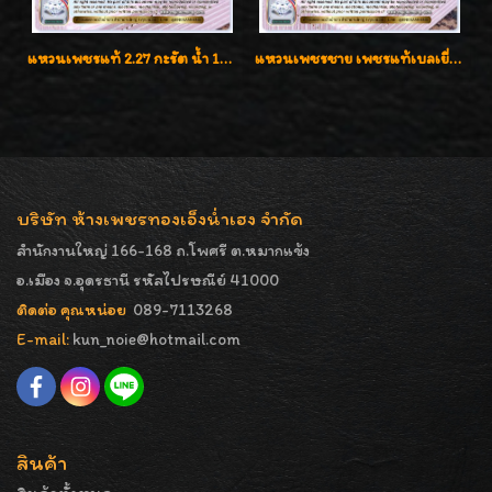
แหวนเพชรแท้ 2.27 กะรัต น้ำ 100% เบลเยี่ยมคัท ลวดลายดอกกุหลาบหรู
แหวนเพชรชาย เพชรแท้เบลเยี่ยมคัท น้ำ100% D-Color/VVS 2.46 กะรัต
บริษัท ห้างเพชรทองเอ็งน่ำเฮง จำกัด
สำนักงานใหญ่ 166-168 ถ.โพศรี ต.หมากแข้ง
อ.เมือง จ.อุดรธานี รหัสไปรษณีย์ 41000
ติดต่อ คุณหน่อย
089-7113268
E-mail:
kun_noie@hotmail.com
สินค้า