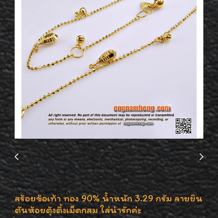
สร้อยข้อเท้า ทอง 90% น้ำหนัก 3.29 กรัม ลายยิน
ตันห้อยตุ้งติ้งเม็ดกลม ใส่น่ารักค่ะ