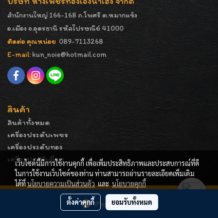
บริษัท ห้างเพชรทองเอ็งน่ำเฮง จำกัด
สำนักงานใหญ่ 166-168 ถ.โพศรี ต.หมากแข้ง
อ.เมือง จ.อุดรธานี รหัสไปรษณีย์ 41000
ติดต่อ คุณหน่อย
089-7113268
E-mail:
kun_noie@hotmail.com
สินค้า
สินค้าทั้งหมด
เครื่องประดับเพชร
เครื่องประดับทอง
เครื่องประดับอื่นๆ
เว็บไซต์นี้มีการใช้งานคุกกี้ เพื่อเพิ่มประสิทธิภาพและประสบการณ์ที่ดี
ในการใช้งานเว็บไซต์ของท่าน ท่านสามารถอ่านรายละเอียดเพิ่มเติม
ได้ที่
นโยบายความเป็นส่วนตัว
และ
นโยบายคุกกี้
COPYRIGHT - ENGNAMHENG | รูปภาพมีลิขสิทธิ์ ห้ามมิให้
ตั้งค่าคุกกี้
ยอมรับทั้งหมด
Message Us
ทำการคัดลอกหรือนำไปเผยแพร่ก่อนได้รับอนุญาต