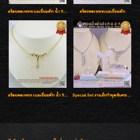
สร้อยคอเพชรเบลเยี่ยมคัท น้ำ 99% E-Color / VVS น้ำหนักเพชรรวม 16.05 กะรัต
สร้อยคอเพชรเบลเยี่ยมคัท
สร้อยคอเพชร เบลเยี่ยมคัท น้ำ 98% F-Color/VVS รูปแบบหวานใส่สวยดูดีน่ารักสุดๆค่ะ
Special Set งานสั่งทำชุดพิเศษ เพชรคัดทุกชิ้น สวยหรูหรา ราคามิตรภาพค่ะ