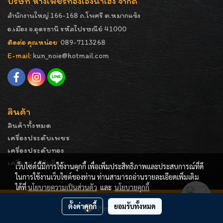
บริษัท ห้างเพชรทองเอ็งน่ำเฮง จำกัด
สำนักงานใหญ่ 166-168 ถ.โพศรี ต.หมากแข้ง
อ.เมือง จ.อุดรธานี รหัสไปรษณีย์ 41000
ติดต่อ คุณหน่อย
089-7113268
E-mail:
kun_noie@hotmail.com
สินค้า
สินค้าทั้งหมด
เครื่องประดับเพชร
เครื่องประดับทอง
เครื่องประดับอื่นๆ
เว็บไซต์นี้มีการใช้งานคุกกี้ เพื่อเพิ่มประสิทธิภาพและประสบการณ์ที่ดี
ในการใช้งานเว็บไซต์ของท่าน ท่านสามารถอ่านรายละเอียดเพิ่มเติม
ได้ที่
นโยบายความเป็นส่วนตัว
และ
นโยบายคุกกี้
COPYRIGHT - ENGNAMHENG | รูปภาพมีลิขสิทธิ์ ห้ามมิให้
ตั้งค่าคุกกี้
ยอมรับทั้งหมด
Message Us
ทำการคัดลอกหรือนำไปเผยแพร่ก่อนได้รับอนุญาต