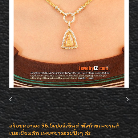
สร้อยคอทอง 96.5เปอร์เซ็นต์ หัวท้ายเพชรแท้
เบลเยี่ยมคัท เพชรขาวสวยปิ้งๆ ค่ะ