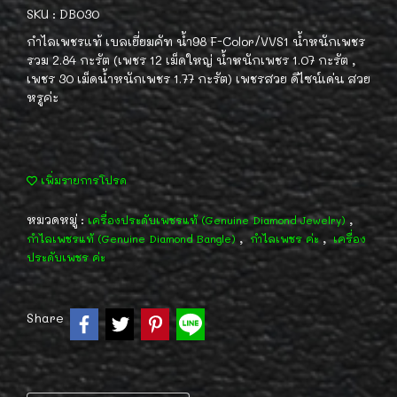
SKU : DB030
กำไลเพชรแท้ เบลเยี่ยมคัท น้ำ98 F-Color/VVS1 น้ำหนักเพชร
รวม 2.84 กะรัต (เพชร 12 เม็ดใหญ่ น้ำหนักเพชร 1.07 กะรัต ,
เพชร 30 เม็ดน้ำหนักเพชร 1.77 กะรัต) เพชรสวย ดีไซน์เด่น สวย
หรูค่ะ
เพิ่มรายการโปรด
หมวดหมู่ :
,
เครื่องประดับเพชรแท้ (Genuine Diamond Jewelry)
,
,
กำไลเพชรแท้ (Genuine Diamond Bangle)
กำไลเพชร ค่ะ
เครื่อง
ประดับเพชร ค่ะ
Share