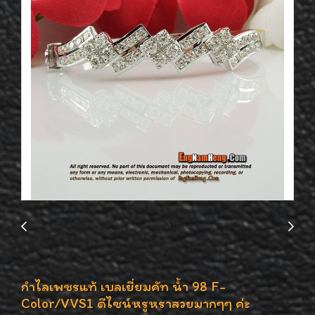
กำไลเพชรแท้ เบลเยี่ยมคัท น้ำ 98 F-
Color/VVS1 ดีไซน์หรูหราสวยมากๆๆ ค่ะ