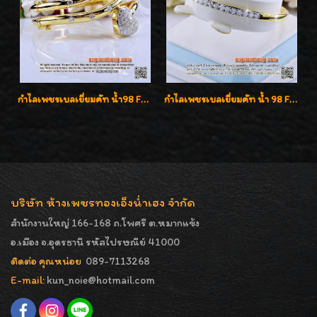
กำไลเพชรเบลเยี่ยมคัท น้ำ98 F-Color/VVS น้ำหนักเพชรรวม 3.00 กะรัต สวยไม่ซ้ำใครค่ะ
กำไลเพชรเบลเยี่ยมคัท น้ำ 98 F-Color/VVS เพชร 22 เม็ด น้ำหนักเพชรรวม 1.97 กะรัต ตัวเรือนตัน หนาแข็งแรง เพชรสวย ขาวจั๊ว ทุกเม็ด เล่นไฟ่วิ้งสุดๆค่ะ เปิดราคาโปรโมชั่น ถูกสุดๆค่ะ
บริษัท ห้างเพชรทองเอ็งน่ำเฮง จำกัด
สำนักงานใหญ่ 166-168 ถ.โพศรี ต.หมากแข้ง
อ.เมือง จ.อุดรธานี รหัสไปรษณีย์ 41000
ติดต่อ คุณหน่อย
089-7113268
E-mail:
kun_noie@hotmail.com