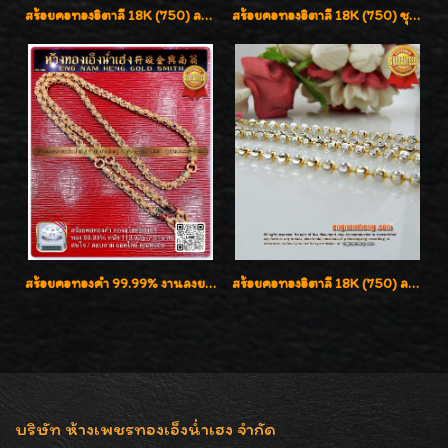
สร้อยคอทองอิตาลี 18K (750) ลายสวยตัดเหลี่ยมคมชัด ใส่สวยน่ารักค่ะ
สร้อยคอทองอิตาลี 18K (750) ชุบ 3 สี แกะลายสวยรุ่นใหม่ ลายละเอียดเงาวิบวับค่ะ
สร้อยคอทองคำ 99.99% งานลงยาสุโขทัยแท้ งานช่างทองโบราณ หรูหรา น่าสะสมค่ะ
สร้อยคอทองอิตาลี 18K (750) ลายยินตันแกะมูนคัดสวย ลายนี้เงามากๆค่ะ ใส่ทนแข็งแรง
บริษัท ห้างเพชรทองเอ็งน่ำเฮง จำกัด