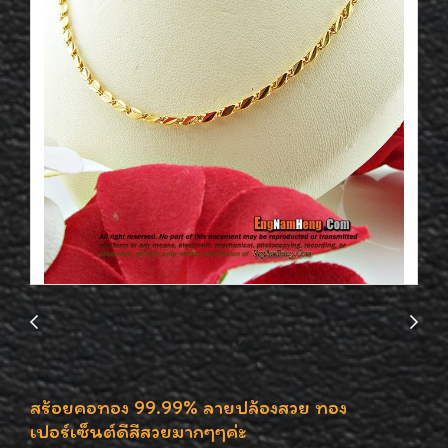
สร้อยคอทอง 99.99% ลายปล้องสวย ทอง
เปอร์เซ็นต์ดีสีสวยมากๆๆค่ะ