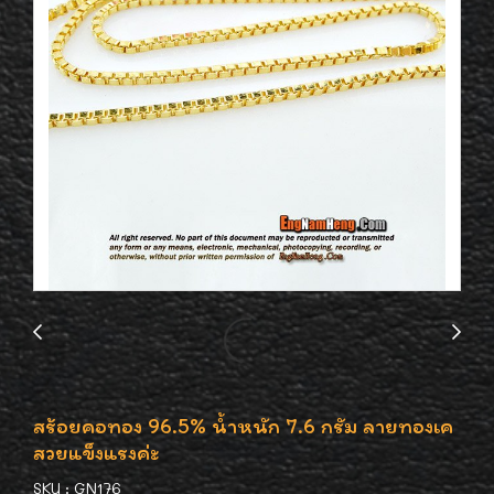
สร้อยคอทอง 96.5% น้ำหนัก 7.6 กรัม ลายทองเค
สวยแข็งแรงค่ะ
SKU : GN176