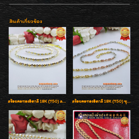
สินค้าเกี่ยวข้อง
สร้อยคอทองอิตาลี 18K (750) ลายสวยตัดเหลี่ยมคมชัด ใส่สวยน่ารักค่ะ
สร้อยคอทองอิตาลี 18K (750) ชุบ 3 สี แกะลายสวยรุ่นใหม่ ลายละเอียดเงาวิบวับค่ะ