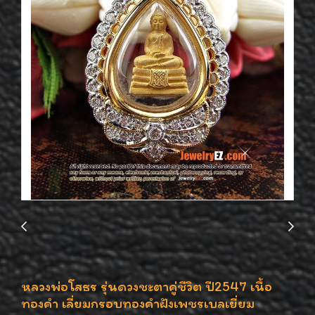
หลวงพ่อโสธร รุ่นดวงชะตาคู่ชีวิต ปี2547 เนื้อ
ทองคำ เลี่ยมกรอบทองคำฝังเพชรเบลเยี่ยม