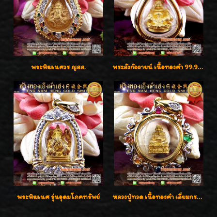
พระพิฆเนศวร ญสส.
พระสังกัจจายน์ เนื้อทองคำ 99.99%
พระพิฆเนศ รุ่นอุดมโภคทรัพย์
หลวงปู่ทวด เนื้อทองคำ เลี่ยมกรอบทองคำประดับเพชรแท้และพลอยนพเก้า น่ารักมากๆค่ะ