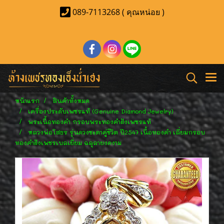
089-7113268 ( คุณหน่อย )
หน้าแรก
สินค้าทั้งหมด
เครื่องประดับเพชรแท้ (Genuine Diamond Jewelry)
พระเนื้อทองคำ กรอบพระทองคำฝังเพชรแท้
หลวงพ่อโสธร รุ่นดวงชะตาคู่ชีวิต ปี2547 เนื้อทองคำ เลี่ยมกรอบ
ทองคำฝังเพชรเบลเยี่ยม ฉลุลายงดงาม