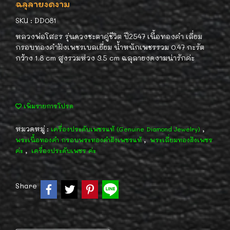
ฉลุลายงดงาม
SKU : DD081
หลวงพ่อโสธร รุ่นดวงชะตาคู่ชีวิต ปี2547 เนื้อทองคำ เลี่ยม
กรอบทองคำฝังเพชรเบลเยี่ยม น้ำหนักเพชรรวม 0.47 กะรัต
กว้าง 1.8 cm สูงรวมห่วง 3.5 cm ฉลุลายงดงามน่ารักค่ะ
เพิ่มรายการโปรด
หมวดหมู่ :
,
เครื่องประดับเพชรแท้ (Genuine Diamond Jewelry)
,
พระเนื้อทองคำ กรอบพระทองคำฝังเพชรแท้
พระเลี่ยมทองฝังเพชร
,
ค่ะ
เครื่องประดับเพชร ค่ะ
Share