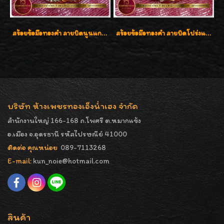
สร้อยข้อมือทองคำ ลายบิดนูนแกะลาย ทองคำ 96.5% น้ำหนัก 5 บาท สวยค่ะ
สร้อยข้อมือทองคำ ลายบิดโปร่งแกะลาย ทองคำ 96.5% น้ำหนัก 5 บาท สวยค่ะ
บริษัท ห้างเพชรทองเอ็งน่ำเฮง จำกัด
สำนักงานใหญ่ 166-168 ถ.โพศรี ต.หมากแข้ง
อ.เมือง จ.อุดรธานี รหัสไปรษณีย์ 41000
ติดต่อ คุณหน่อย
089-7113268
E-mail:
kun_noie@hotmail.com
สินค้า