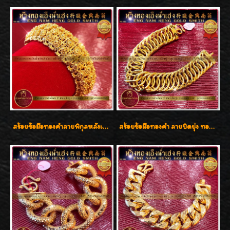
สร้อยข้อมือทองคำลายพิกุลหลังเต่า น้ำหนัก 86.6g ( 5.71 บาท ) หน้ากว้าง 20 มิล
สร้อยข้อมือทองคำ ลายบิดยุ่ง ทองคำ 96.5% น้ำหนัก 3 บาท สวยน่าสะสมค่ะ